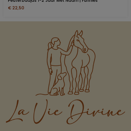
Peuterbadjas 1-2 Jaar Met Naam | Funnies
€ 22,50