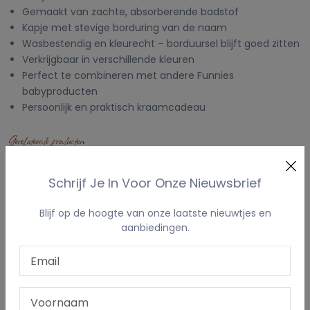
Gemaakt van zachte, absorberende badstof
Kapje met stevige borduring van de naam
Wasbestendig en kleurecht – borduursel blijft goed zitten
Verkrijgbaar in verschillende kleuren
Perfect te combineren met andere Funnies
babyproducten
Persoonlijk en praktisch kraamcadeau
Gerelateerde producten
Schrijf Je In Voor Onze Nieuwsbrief
Blijf op de hoogte van onze laatste nieuwtjes en
aanbiedingen.