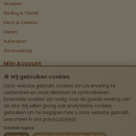
Groepen
Kleding & Textiel
Deco & Cadeau
Dieren
Ruitersport
Stockverkoop
Mijn Account
Dashboard
🍪 Wij gebruiken cookies
Deze website gebruikt cookies om uw ervaring te
Contact Info
verbeteren en onze diensten te optimaliseren.
Essentiële cookies zijn nodig voor de goede werking van
Itegemseweg 81, BE-2222 Wiekevorst (Heist-
de site. Wij willen graag ook analytische cookies
op-den-Berg)
gebruiken om te begrijpen hoe u onze website gebruikt.
Geen fysieke winkel – afhalen enkel op
Lees meer in ons
privacybeleid
afspraak.
Cookie types: