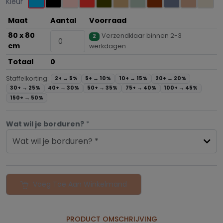
Kleur
Maat
Aantal
Voorraad
80 x 80
Verzendklaar binnen 2-3
2
cm
werkdagen
Totaal
0
Staffelkorting:
2+ →
5%
5+ →
10%
10+ →
15%
20+ →
20%
30+ →
25%
40+ →
30%
50+ →
35%
75+ →
40%
100+ →
45%
150+ →
50%
Wat wil je borduren?
*
Wat wil je borduren? *
Voeg Toe Aan Winkelmand
PRODUCT OMSCHRIJVING