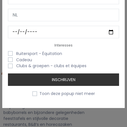
een monogram
een bedrijfslogo
een persoonlijke tekst
Dankzij de hoogwaardige borduring ontstaat een duurzame
en stijlvolle afwerking die mooi blijft, ook na veelvuldig
gebruik en wassen.
Perfect voor feesten, cadeaus en
Interesses
Ruitersport - Équitation
Cadeau
professioneel gebruik
Clubs & groepen - clubs et équipes
INSCHRIJVEN
Onze gepersonaliseerde servetten zijn ideaal voor:
Toon deze popup niet meer
huwelijken en verlovingen
communies en lentefeesten
verjaardagen en diners
babyborrels en bijzondere gelegenheden
feesttafels en stijlvolle decoratie
restaurants, B&B’s en horecazaken