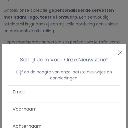
Ontdek onze collectie
gepersonaliseerde servetten
met naam, logo, tekst of ontwerp
. Een eenvoudig
tafeldetail krijgt dankzij een stijlvolle borduring een unieke
en persoonlijke uitstraling.
Gepersonaliseerde servetten zijn perfect om je tafel extra
bijzonder aan te kleden tijdens speciale momenten, maar
zijn ook een elegante keuze voor professioneel gebruik.
Schrijf Je In Voor Onze Nieuwsbrief
Servetten met borduring voor elke
Blijf op de hoogte van onze laatste nieuwtjes en
aanbiedingen.
gelegenheid
Laat jouw servetten personaliseren met:
een naam of voornaam
initialen