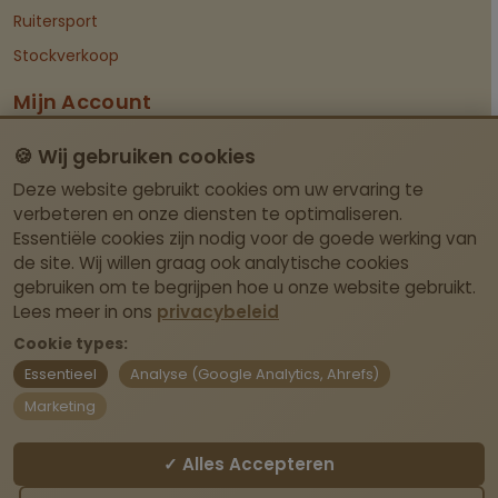
Ruitersport
Stockverkoop
Mijn Account
Dashboard
🍪 Wij gebruiken cookies
Deze website gebruikt cookies om uw ervaring te
Contact Info
verbeteren en onze diensten te optimaliseren.
Essentiële cookies zijn nodig voor de goede werking van
Itegemseweg 81, BE-2222 Wiekevorst (Heist-
de site. Wij willen graag ook analytische cookies
op-den-Berg)
gebruiken om te begrijpen hoe u onze website gebruikt.
Geen fysieke winkel – afhalen enkel op
Lees meer in ons
privacybeleid
afspraak.
Cookie types:
webshop@laviedivine.be
Essentieel
Analyse (Google Analytics, Ahrefs)
Marketing
BE0837.204.030
Contact
✓ Alles Accepteren