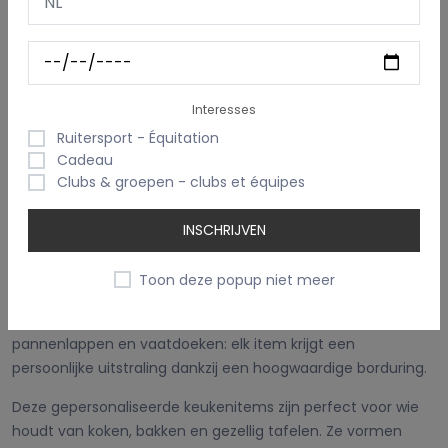
(6)
Met mijn logo/prent
Gepersonaliseerd keukenlinnen & accessoires – Keukenitems met
naam, logo of borduring
Interesses
Maak je keuken uniek met
Ruitersport - Équitation
Cadeau
Clubs & groepen - clubs et équipes
gepersonaliseerde keukenaccessoires
INSCHRIJVEN
Ontdek onze collectie
gepersonaliseerd keukenlinnen
Toon deze popup niet meer
en keukenaccessoires met naam, logo of tekst
. Van
stijlvolle koksmutsen tot praktische ovenwanten,
pannenlappen en vaatdoeken: elk item krijgt een
persoonlijke uitstraling dankzij een hoogwaardige borduring.
Deze gepersonaliseerde keukenitems zijn perfect voor wie
houdt van koken, bakken en gezellig tafelen. Ze vormen