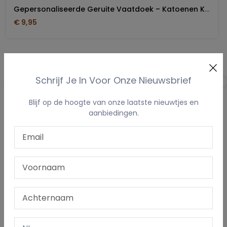
Gepersonaliseerde Geruite Vaatdoek – Katoenen Keukendoek Met Borduring
€ 9,95
Prijs
Schrijf Je In Voor Onze Nieuwsbrief
Prijs:
€9 - €12
Blijf op de hoogte van onze laatste nieuwtjes en
aanbiedingen.
Merk
(3)
The One Towelling®
(2)
Tiseco
Eigenschappen
(6)
Met eigen naam/tekst