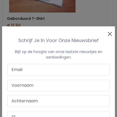
Geborduurd T-Shirt
€ 12,50
Schrijf Je In Voor Onze Nieuwsbrief
Prijs
Blijf op de hoogte van onze laatste nieuwtjes en
aanbiedingen.
Prijs:
€11 - €15
Merk
(3)
B&C BE INSPIRED
(2)
SOL´S
Eigenschappen