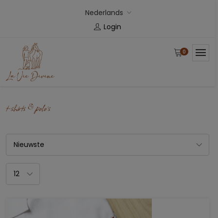
Nederlands
Login
0
t-shirts & polo's