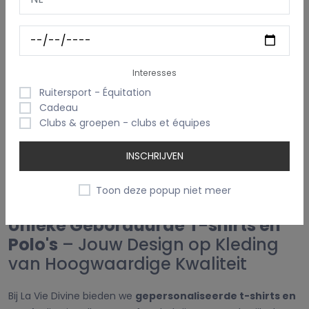
(2)
Kindermodel
(2)
Met eigen naam/tekst
(2)
Met mijn logo/prent
Interesses
(3)
Volwassen maten
Ruitersport - Équitation
Cadeau
Clubs & groepen - clubs et équipes
Gepersonaliseerde T-shirts en
INSCHRIJVEN
Polo's
Toon deze popup niet meer
Unieke Geborduurde T-shirts en
Polo's
– Jouw Design op Kleding
van Hoogwaardige Kwaliteit
Bij La Vie Divine bieden we
gepersonaliseerde t-shirts en