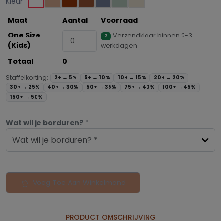
Kleur
Maat
Aantal
Voorraad
One Size
Verzendklaar binnen 2-3
2
(Kids)
werkdagen
Totaal
0
Staffelkorting:
2+ →
5%
5+ →
10%
10+ →
15%
20+ →
20%
30+ →
25%
40+ →
30%
50+ →
35%
75+ →
40%
100+ →
45%
150+ →
50%
Wat wil je borduren?
*
Wat wil je borduren? *
Voeg Toe Aan Winkelmand
PRODUCT OMSCHRIJVING