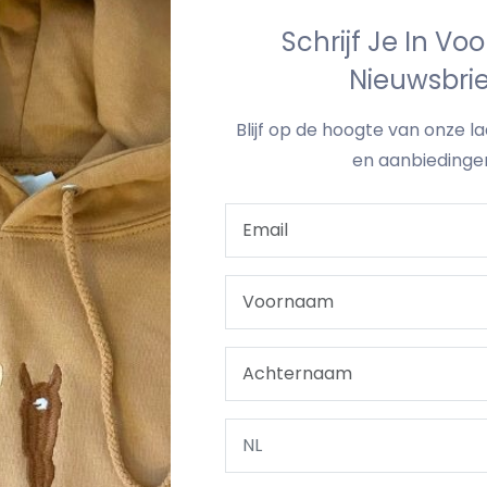
Schrijf Je In Vo
Nieuwsbrie
Blijf op de hoogte van onze l
en aanbiedinge
Ik ga akkoord met de algemene woorwaarden
Registreren
Al geregistreerd
Log in