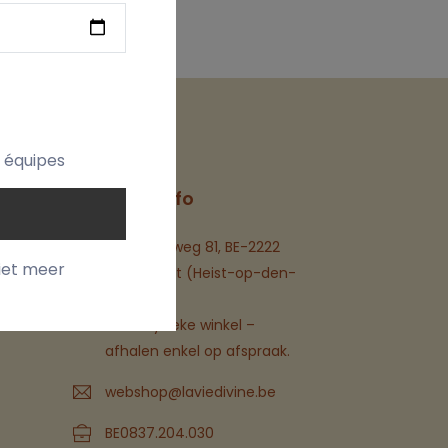
t équipes
t
Contact Info
Itegemseweg 81, BE-2222
iet meer
Wiekevorst (Heist-op-den-
Berg)
Geen fysieke winkel –
afhalen enkel op afspraak.
webshop@laviedivine.be
BE0837.204.030