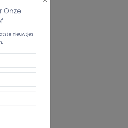
or Onze
f
aatste nieuwtjes
n.