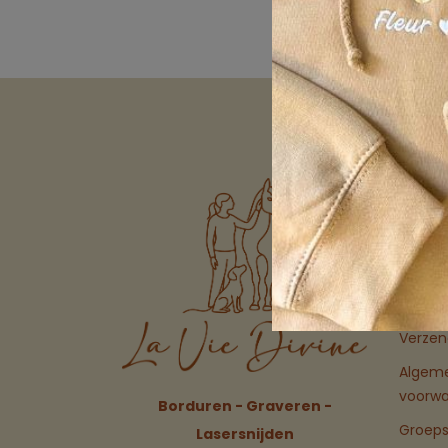
Links
Over o
FAQ
Levert
Verzen
Algem
voorw
Borduren - Graveren -
Groeps
Lasersnijden