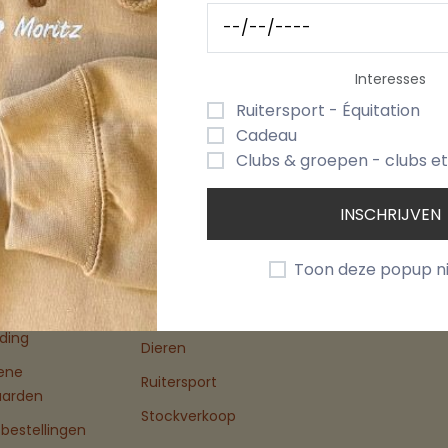
Interesses
Ruitersport - Équitation
Cadeau
Clubs & groepen - clubs e
Categorie
Mijn Accoun
INSCHRIJVEN
ns
Groepen
Dashboard
Toon deze popup n
Kleding & Textiel
ermijn &
Deco & Cadeau
ding
Dieren
ene
Ruitersport
aarden
Stockverkoop
bestellingen