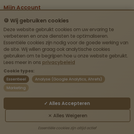
Mijn Account
Dashboard
🍪 Wij gebruiken cookies
Deze website gebruikt cookies om uw ervaring te
Contact Info
verbeteren en onze diensten te optimaliseren.
Essentiële cookies zijn nodig voor de goede werking van
Itegemseweg 81, BE-2222 Wiekevorst (Heist-
de site. Wij willen graag ook analytische cookies
op-den-Berg)
gebruiken om te begrijpen hoe u onze website gebruikt.
Geen fysieke winkel – afhalen enkel op
Lees meer in ons
privacybeleid
afspraak.
Cookie types:
Essentieel
Analyse (Google Analytics, Ahrefs)
webshop@laviedivine.be
Marketing
BE0837.204.030
✓ Alles Accepteren
Contact
✕ Alles Weigeren
© 2026 All Rights Reserved by La Vie Divine
Essentiële cookies zijn altijd actief