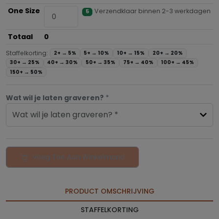
One Size
Verzendklaar binnen 2-3 werkdagen
5
Totaal
0
Staffelkorting:
2+ →
5%
5+ →
10%
10+ →
15%
20+ →
20%
30+ →
25%
40+ →
30%
50+ →
35%
75+ →
40%
100+ →
45%
150+ →
50%
Wat wil je laten graveren?
*
Wat wil je laten graveren? *
Voeg Toe Aan Winkelmand
PRODUCT OMSCHRIJVING
STAFFELKORTING