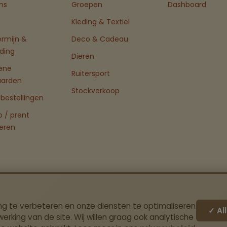
ns
Groepen
Dashboard
Kleding & Textiel
ermijn &
Deco & Cadeau
ding
Dieren
ene
Ruitersport
aarden
Stockverkoop
bestellingen
o / prent
eren
ng te verbeteren en onze diensten te optimaliseren.
✓ Al
erking van de site. Wij willen graag ook analytische