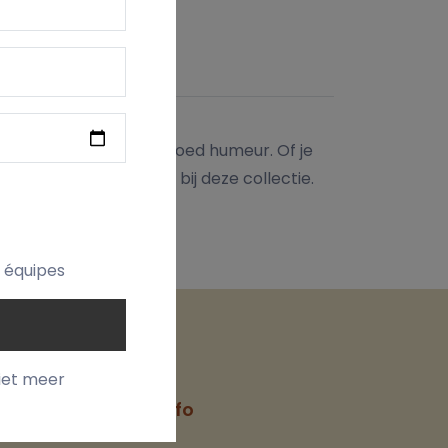
VERZENDING
n je zo altijd in een goed humeur. Of je
udt, voelt zich thuis bij deze collectie.
t équipes
iet meer
t
Contact Info