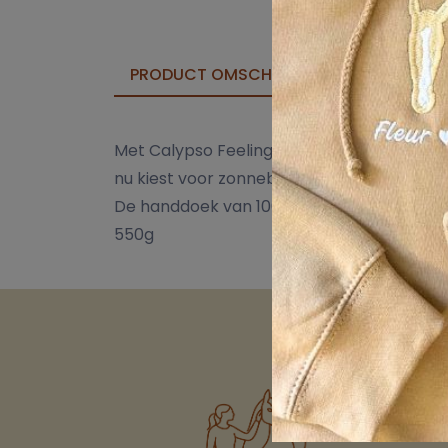
PRODUCT OMSCHRIJVING
STAFFELK
Met Calypso Feeling voel je elke dag de zo
nu kiest voor zonnebloemengeel, diep grasgr
De handdoek van 100% katoen voelt fijn en
550g
Links