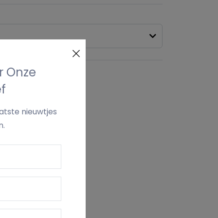
or Onze
kelmand
f
aatste nieuwtjes
n.