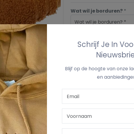
Wat wil je borduren?
*
Wat wil je borduren? *
Schrijf Je In Vo
Voeg Toe Aan Win
Nieuwsbrie
Blijf op de hoogte van onze l
en aanbiedinge
›