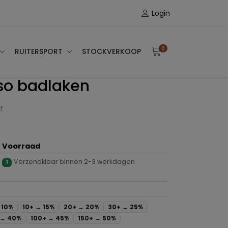
Login
0
RUITERSPORT
STOCKVERKOOP
so badlaken
f
Voorraad
Verzendklaar binnen 2-3 werkdagen
1
→
10%
10+ →
15%
20+ →
20%
30+ →
25%
 →
40%
100+ →
45%
150+ →
50%