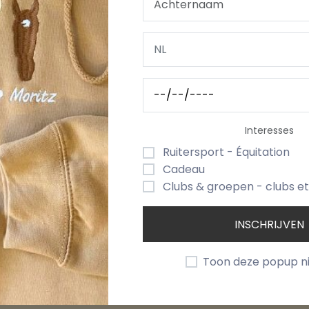
ORTING
UW LOGO / EIGEN PRENT
LEVERTERMIJN & 
mer. De kleuren brengen frisheid in de badkamer en brenge
oen of verfrissend turquoise. Wie van stralende kleuren ho
Interesses
 licht aan en absorbeert toch uitstekend.
Ruitersport - Équitation
Cadeau
Clubs & groepen - clubs e
INSCHRIJVEN
Toon deze popup n
Categorie
Mijn Accoun