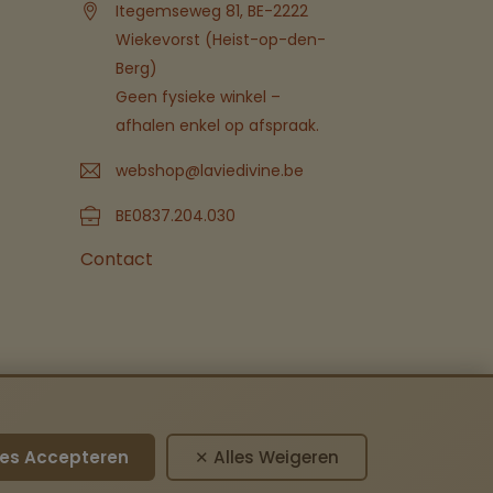
Itegemseweg 81, BE-2222
Wiekevorst (Heist-op-den-
Berg)
Geen fysieke winkel –
afhalen enkel op afspraak.
webshop@laviedivine.be
BE0837.204.030
Contact
les Accepteren
✕ Alles Weigeren