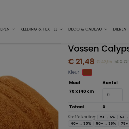
EPEN
KLEDING & TEXTIEL
DECO & CADEAU
DIEREN
Vossen Calyp
€ 21,48
€ 42,95
50% Of
Kleur
Maat
Aantal
70 x 140 cm
Totaal
0
Staffelkorting:
2+ →
5%
5+ 
40+ →
30%
50+ →
35%
75+