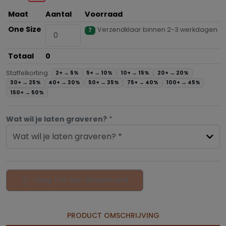
Maat
Aantal
Voorraad
One Size
Verzendklaar binnen 2-3 werkdagen
7
Totaal
0
Staffelkorting:
2+ →
5%
5+ →
10%
10+ →
15%
20+ →
20%
30+ →
25%
40+ →
30%
50+ →
35%
75+ →
40%
100+ →
45%
150+ →
50%
Wat wil je laten graveren?
*
Wat wil je laten graveren? *
Voeg Toe Aan Winkelmand
PRODUCT OMSCHRIJVING