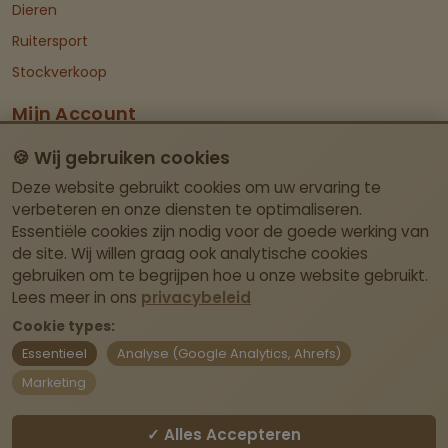
Dieren
Ruitersport
Stockverkoop
Mijn Account
Dashboard
🍪 Wij gebruiken cookies
Deze website gebruikt cookies om uw ervaring te
Contact Info
verbeteren en onze diensten te optimaliseren.
Essentiële cookies zijn nodig voor de goede werking van
Itegemseweg 81, BE-2222 Wiekevorst (Heist-
de site. Wij willen graag ook analytische cookies
op-den-Berg)
gebruiken om te begrijpen hoe u onze website gebruikt.
Geen fysieke winkel – afhalen enkel op
Lees meer in ons
privacybeleid
afspraak.
Cookie types:
Essentieel
Analyse (Google Analytics, Ahrefs)
webshop@laviedivine.be
Marketing
BE0837.204.030
✓ Alles Accepteren
Contact