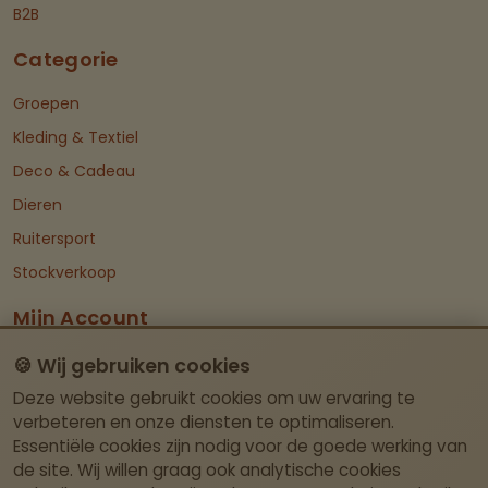
B2B
Categorie
Groepen
Kleding & Textiel
Deco & Cadeau
Dieren
Ruitersport
Stockverkoop
Mijn Account
Dashboard
🍪 Wij gebruiken cookies
Deze website gebruikt cookies om uw ervaring te
Contact Info
verbeteren en onze diensten te optimaliseren.
Essentiële cookies zijn nodig voor de goede werking van
Itegemseweg 81, BE-2222 Wiekevorst (Heist-
de site. Wij willen graag ook analytische cookies
op-den-Berg)