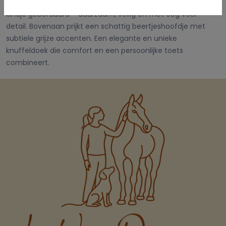
troost biedt. Centraal op het doekje wordt de naam van het
kindje geborduurd – duurzaam, veilig en met oog voor
detail. Bovenaan prijkt een schattig beertjeshoofdje met
subtiele grijze accenten. Een elegante en unieke
knuffeldoek die comfort en een persoonlijke toets
combineert.