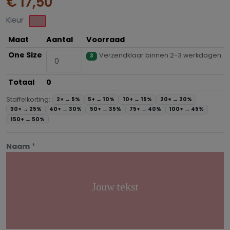
€ 17,50
Kleur
Maat
Aantal
Voorraad
One Size
Verzendklaar binnen 2-3 werkdagen
3
Totaal
0
Staffelkorting:
2+ →
5%
5+ →
10%
10+ →
15%
20+ →
20%
30+ →
25%
40+ →
30%
50+ →
35%
75+ →
40%
100+ →
45%
150+ →
50%
Naam
*
Jouw tekst