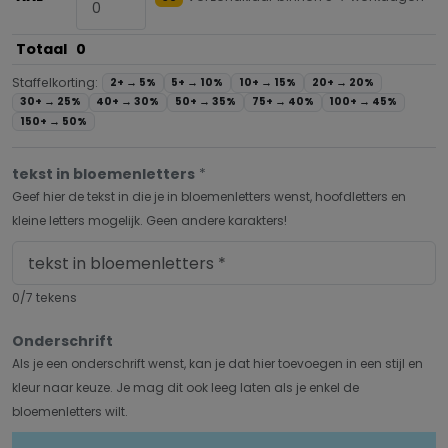
Totaal
0
Staffelkorting:
2+ →
5%
5+ →
10%
10+ →
15%
20+ →
20%
30+ →
25%
40+ →
30%
50+ →
35%
75+ →
40%
100+ →
45%
150+ →
50%
tekst in bloemenletters
*
Geef hier de tekst in die je in bloemenletters wenst, hoofdletters en
kleine letters mogelijk. Geen andere karakters!
0/7 tekens
Onderschrift
Als je een onderschrift wenst, kan je dat hier toevoegen in een stijl en
kleur naar keuze. Je mag dit ook leeg laten als je enkel de
bloemenletters wilt.