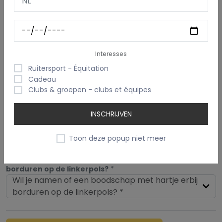
Kleur garen
Selecteer een kleur
Lettertype
Interesses
Tinos
Ruitersport - Équitation
Cadeau
Clubs & groepen - clubs et équipes
Kleurenthema
INSCHRIJVEN
Kleurenthema
Toon deze popup niet meer
Wil je namen of een boodschap met hartje erbij
borduren op de linkerpols?
*
Wil je namen of een boodschap met hartje erbij
borduren op de linkerpols? *