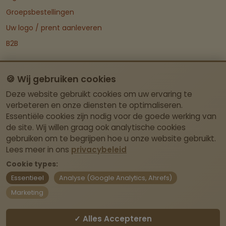
Groepsbestellingen
Uw logo / prent aanleveren
B2B
Categorie
🍪 Wij gebruiken cookies
Groepen
Deze website gebruikt cookies om uw ervaring te
Kleding & Textiel
verbeteren en onze diensten te optimaliseren.
Deco & Cadeau
Essentiële cookies zijn nodig voor de goede werking van
de site. Wij willen graag ook analytische cookies
Dieren
gebruiken om te begrijpen hoe u onze website gebruikt.
Ruitersport
Lees meer in ons
privacybeleid
Stockverkoop
Cookie types:
Essentieel
Analyse (Google Analytics, Ahrefs)
Mijn Account
Marketing
Dashboard
✓ Alles Accepteren
Contact Info