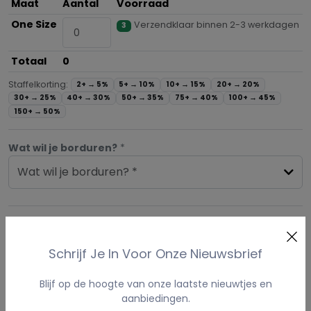
Maat
Aantal
Voorraad
One Size
Verzendklaar binnen 2-3 werkdagen
3
Totaal
0
Staffelkorting:
2+ →
5%
5+ →
10%
10+ →
15%
20+ →
20%
30+ →
25%
40+ →
30%
50+ →
35%
75+ →
40%
100+ →
45%
150+ →
50%
Wat wil je borduren?
*
Wat wil je borduren? *
Voeg Toe Aan Winkelmand
Schrijf Je In Voor Onze Nieuwsbrief
PRODUCT OMSCHRIJVING
Blijf op de hoogte van onze laatste nieuwtjes en
aanbiedingen.
STAFFELKORTING