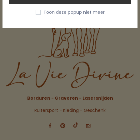
Toon deze popup niet meer
Borduren - Graveren - Lasersnijden
Ruitersport - Kleding - Geschenk