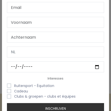
UW LOGO / EIGEN PRENT
LEVERTERMIJN & VERZENDING
Dit schattige slingeraapje van ca. 25 cm zittend heeft lange
armpjes en beentjes, met velcrohandjes zodat het makkelijk
bevestigd kan worden aan een buggy, kinderbedje of
kinderwagen. Het draagt een klein T-shirtje waarop de naam
of een korte boodschap rechtstreeks wordt geborduurd. Een
vrolijk en gepersonaliseerd cadeautje voor de allerkleinsten.
Interesses
Ruitersport - Équitation
Cadeau
Clubs & groepen - clubs et équipes
INSCHRIJVEN