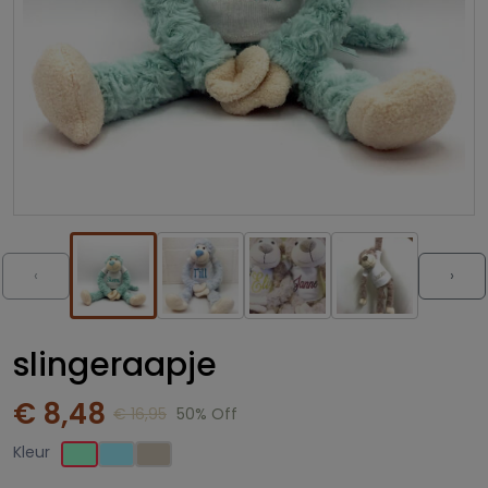
‹
›
slingeraapje
€ 8,48
€ 16,95
50% Off
Kleur