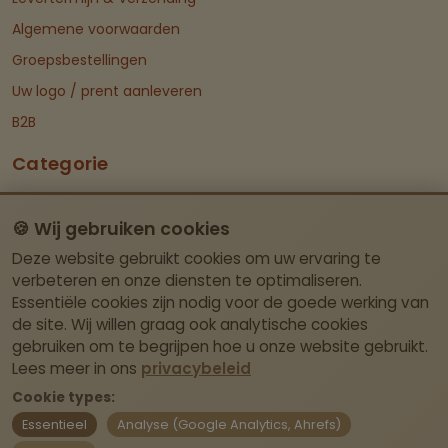
Algemene voorwaarden
Groepsbestellingen
Uw logo / prent aanleveren
B2B
Categorie
Groepen
🍪 Wij gebruiken cookies
Kleding & Textiel
Deze website gebruikt cookies om uw ervaring te
Deco & Cadeau
verbeteren en onze diensten te optimaliseren.
Dieren
Essentiële cookies zijn nodig voor de goede werking van
de site. Wij willen graag ook analytische cookies
Ruitersport
gebruiken om te begrijpen hoe u onze website gebruikt.
Stockverkoop
Lees meer in ons
privacybeleid
Mijn Account
Cookie types:
Essentieel
Analyse (Google Analytics, Ahrefs)
Dashboard