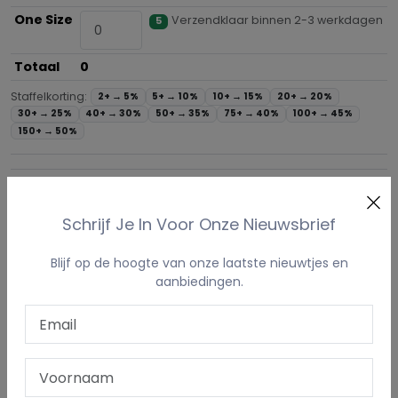
One Size
Verzendklaar binnen 2-3 werkdagen
5
Totaal
0
Staffelkorting:
2+ →
5%
5+ →
10%
10+ →
15%
20+ →
20%
30+ →
25%
40+ →
30%
50+ →
35%
75+ →
40%
100+ →
45%
150+ →
50%
Voeg Toe Aan Winkelmand
Schrijf Je In Voor Onze Nieuwsbrief
Blijf op de hoogte van onze laatste nieuwtjes en
PRODUCT OMSCHRIJVING
aanbiedingen.
STAFFELKORTING
UW LOGO / EIGEN PRENT
LEVERTERMIJN & VERZENDING