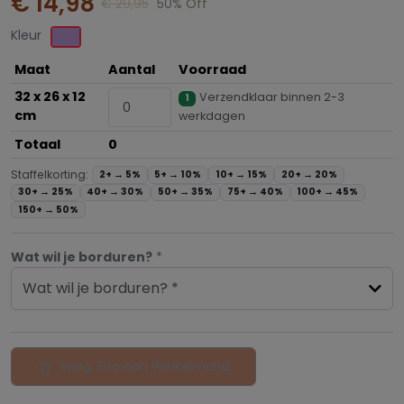
€ 14,98
€ 29,95
50% Off
Kleur
Maat
Aantal
Voorraad
32 x 26 x 12
Verzendklaar binnen 2-3
1
cm
werkdagen
Totaal
0
Staffelkorting:
2+ →
5%
5+ →
10%
10+ →
15%
20+ →
20%
30+ →
25%
40+ →
30%
50+ →
35%
75+ →
40%
100+ →
45%
150+ →
50%
Wat wil je borduren?
*
Wat wil je borduren? *
Voeg Toe Aan Winkelmand