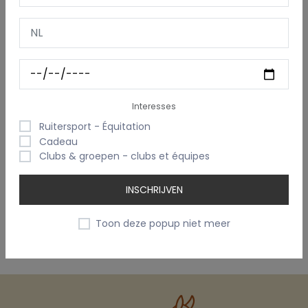
Verstelbare, gewatteerde schouderbanden
voor
comfort
Goudkleurige ritsen en trekkers
in geborsteld metaal
Gewatteerd rugpaneel
& stevige handgreep
bovenaan
Afscheurbaar label
– makkelijk personaliseerbaar
Inhoud:
10 liter
Interesses
Afmetingen:
32 x 26 x 12 cm
Ruitersport - Équitation
Cadeau
Perfect combineerbaar met de
wristlet
,
toilettas
en
Clubs & groepen - clubs et équipes
andere accessoires uit deze reeks:
Blueberry Swirl
INSCHRIJVEN
Cookies + Cream
Mango Sorbet
Toon deze popup niet meer
Mint Choc Chip
Raspberry Ripple