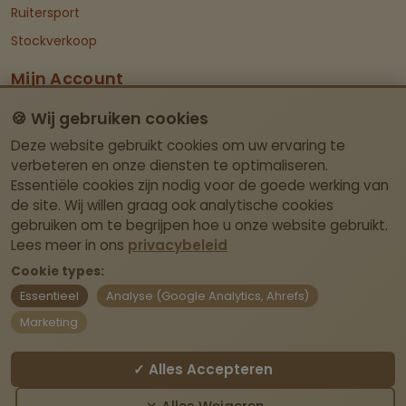
Ruitersport
Stockverkoop
Mijn Account
Dashboard
🍪 Wij gebruiken cookies
Deze website gebruikt cookies om uw ervaring te
Contact Info
verbeteren en onze diensten te optimaliseren.
Essentiële cookies zijn nodig voor de goede werking van
Itegemseweg 81, BE-2222 Wiekevorst (Heist-
de site. Wij willen graag ook analytische cookies
op-den-Berg)
gebruiken om te begrijpen hoe u onze website gebruikt.
Geen fysieke winkel – afhalen enkel op
Lees meer in ons
privacybeleid
afspraak.
Cookie types:
Essentieel
Analyse (Google Analytics, Ahrefs)
webshop@laviedivine.be
Marketing
BE0837.204.030
✓ Alles Accepteren
Contact