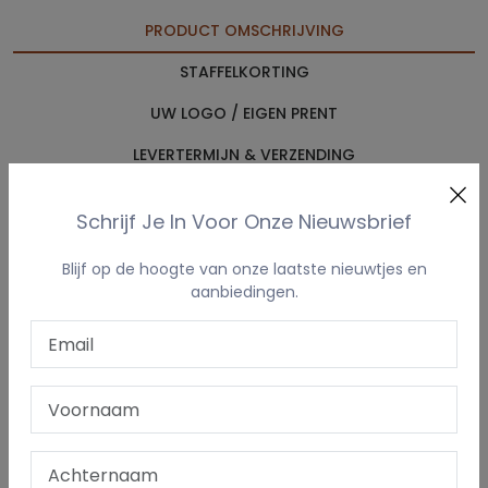
PRODUCT OMSCHRIJVING
STAFFELKORTING
UW LOGO / EIGEN PRENT
LEVERTERMIJN & VERZENDING
Licht, trendy & praktisch – gepersonaliseerd rugzakje
Schrijf Je In Voor Onze Nieuwsbrief
uit de Sundae reeks
Blijf op de hoogte van onze laatste nieuwtjes en
Deze stijlvolle rugzak uit de zomerse
Sundae-collectie
is
aanbiedingen.
ideaal voor kleine uitstappen, school, logeerpartijtjes of als
leuke dagrugzak voor volwassenen.
De
borduring komt boven het voorzakje
, mooi
gecentreerd en perfect zichtbaar.
Hoofdcompartiment met ritssluiting
Voorvak met ritssluiting
Geborduurde voorzijde boven het zakje