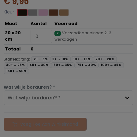
€ 9,95
Kleur
Maat
Aantal
Voorraad
20 x 20
Verzendklaar binnen 2-3
2
cm
werkdagen
Totaal
0
Staffelkorting:
2+ →
5%
5+ →
10%
10+ →
15%
20+ →
20%
30+ →
25%
40+ →
30%
50+ →
35%
75+ →
40%
100+ →
45%
150+ →
50%
Wat wil je borduren?
*
Wat wil je borduren? *
Voeg Toe Aan Winkelmand