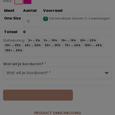
Kleur
Maat
Aantal
Voorraad
One Size
Verzendklaar binnen 2-3 werkdagen
1
Totaal
0
Staffelkorting:
2+ →
5%
5+ →
10%
10+ →
15%
20+ →
20%
30+ →
25%
40+ →
30%
50+ →
35%
75+ →
40%
100+ →
45%
150+ →
50%
Wat wil je borduren?
*
Wat wil je borduren? *
Voeg Toe Aan Winkelmand
PRODUCT OMSCHRIJVING