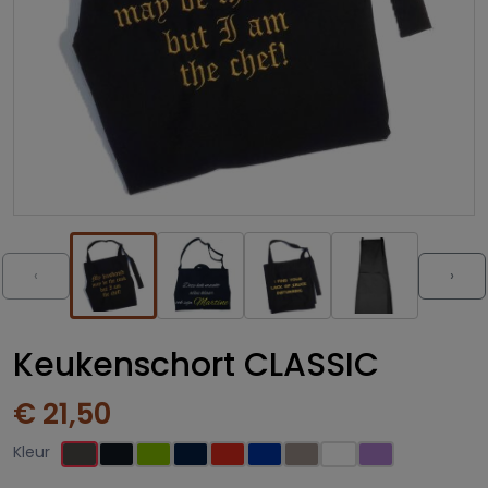
‹
›
Keukenschort CLASSIC
€ 21,50
Kleur