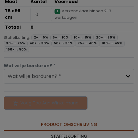
Maat
Aantal
Voorraad
75 x 95
Verzendklaar binnen 2-3
1
cm
werkdagen
Totaal
0
Staffelkorting:
2+ →
5%
5+ →
10%
10+ →
15%
20+ →
20%
30+ →
25%
40+ →
30%
50+ →
35%
75+ →
40%
100+ →
45%
150+ →
50%
Wat wil je borduren?
*
Wat wil je borduren? *
Voeg Toe Aan Winkelmand
PRODUCT OMSCHRIJVING
STAFFELKORTING