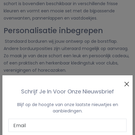
schort is bovendien beschikbaar in verschillende frisse
kleuren en vormt een mooie set met de bijpassende
ovenwanten, pannenlappen en vaatdoekjes.
Personalisatie inbegrepen
Standaard borduren wij jouw ontwerp op de borstflap.
Andere borduurposities zijn uiteraard mogelijk op aanvraag.
Zo maak je van deze schort een leuk en persoonlijk cadeau,
of een praktisch en herkenbaar kledingstuk voor clubs,
verenigingen of horecazaken.
Gerelateerde producten
Schrijf Je In Voor Onze Nieuwsbrief
Blijf op de hoogte van onze laatste nieuwtjes en
aanbiedingen.