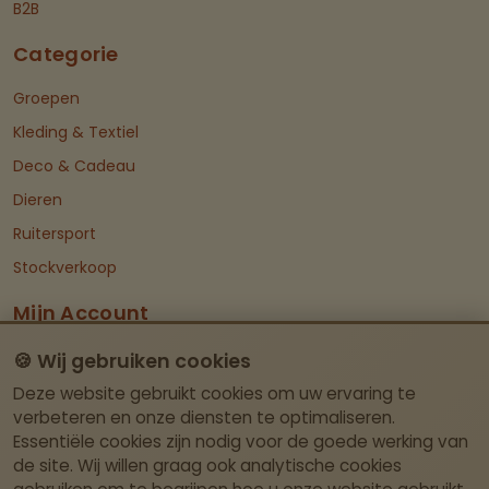
B2B
Categorie
Groepen
Kleding & Textiel
Deco & Cadeau
Dieren
Ruitersport
Stockverkoop
Mijn Account
Dashboard
🍪 Wij gebruiken cookies
Deze website gebruikt cookies om uw ervaring te
Contact Info
verbeteren en onze diensten te optimaliseren.
Essentiële cookies zijn nodig voor de goede werking van
Itegemseweg 81, BE-2222 Wiekevorst (Heist-
de site. Wij willen graag ook analytische cookies
op-den-Berg)