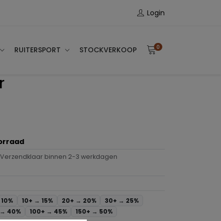
Login
0
RUITERSPORT
STOCKVERKOOP
r
orraad
Verzendklaar binnen 2-3 werkdagen
→
10%
10+ →
15%
20+ →
20%
30+ →
25%
 →
40%
100+ →
45%
150+ →
50%