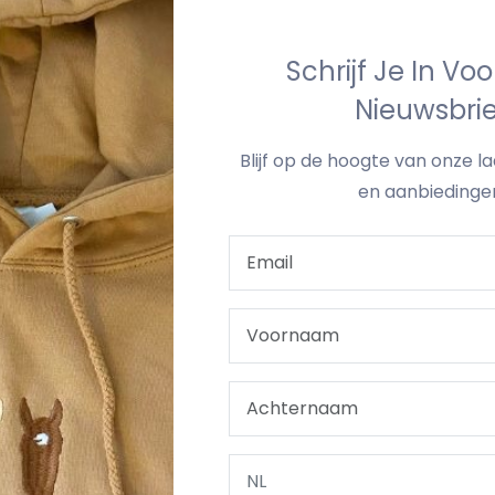
Schrijf Je In Vo
Voeg Toe Aan Win
Nieuwsbrie
Blijf op de hoogte van onze l
en aanbiedinge
ORTING
UW LOGO / EIGEN PRENT
LEVERTERMIJN & 