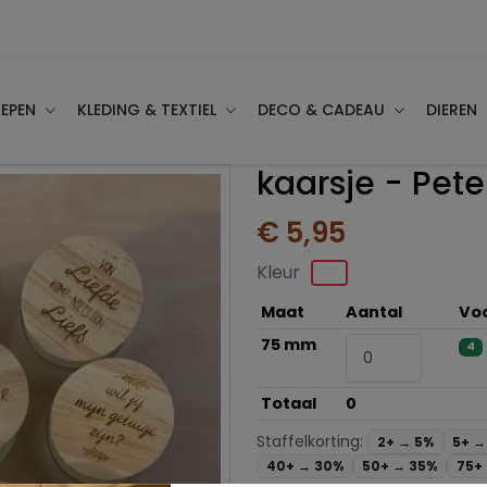
EPEN
KLEDING & TEXTIEL
DECO & CADEAU
DIEREN
kaarsje - Pete
€ 5,95
Kleur
Maat
Aantal
Vo
75 mm
4
Totaal
0
Staffelkorting:
2+ →
5%
5+ 
40+ →
30%
50+ →
35%
75+