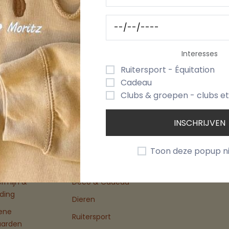
veerd deksel 'Wil jij mijn PETER worden?'
Interesses
Ruitersport - Équitation
Cadeau
Clubs & groepen - clubs e
Categorie
Mijn Accoun
INSCHRIJVEN
ns
Groepen
Dashboard
Toon deze popup n
Kleding & Textiel
ermijn &
Deco & Cadeau
ding
Dieren
ene
Ruitersport
aarden