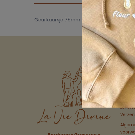
Geurkaarsje 75mm hoogte met houten gegra
Links
Over o
FAQ
Levert
Verzen
Algem
voorw
Borduren - Graveren -