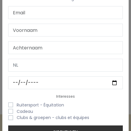
houten kerstbal met
sierlijke arreslee
.
De gravure van jouw naam maakt het een
persoonlijk en
duurzaam aandenken
.
Gemaakt van populierenhout met
zichtbare laserranden
en een zachte natuurlijke glans.
Kenmerken
Duurzaam populierenhout
Lasersnijwerk met gravure op maat
Warme, gebrande afwerking
Diameter: ± 9 cm
Exclusief ophangkoordje
Interesses
Ruitersport - Équitation
Cadeau
Clubs & groepen - clubs et équipes