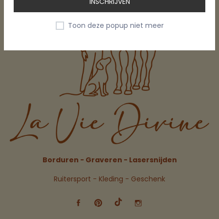
INSCHRIJVEN
Toon deze popup niet meer
Borduren - Graveren - Lasersnijden
Ruitersport - Kleding - Geschenk