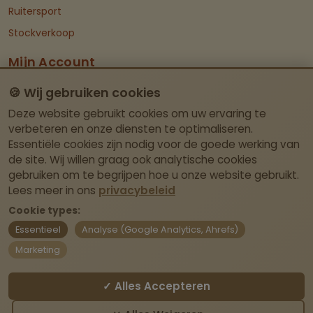
Ruitersport
Stockverkoop
Mijn Account
Dashboard
🍪 Wij gebruiken cookies
Deze website gebruikt cookies om uw ervaring te
Contact Info
verbeteren en onze diensten te optimaliseren.
Essentiële cookies zijn nodig voor de goede werking van
Itegemseweg 81, BE-2222 Wiekevorst (Heist-
de site. Wij willen graag ook analytische cookies
op-den-Berg)
gebruiken om te begrijpen hoe u onze website gebruikt.
Geen fysieke winkel – afhalen enkel op
Lees meer in ons
privacybeleid
afspraak.
Cookie types:
Essentieel
Analyse (Google Analytics, Ahrefs)
webshop@laviedivine.be
Marketing
BE0837.204.030
✓ Alles Accepteren
Contact