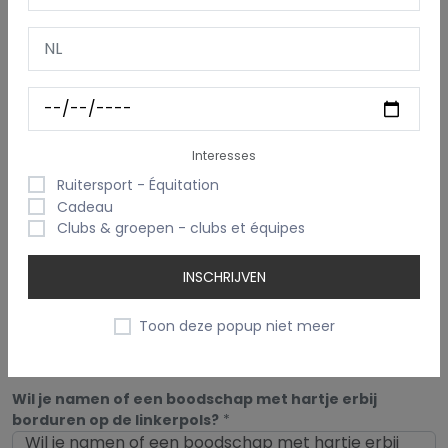
0/25 tekens
Kleur garen
Selecteer een kleur
Interesses
Lettertype
Ruitersport - Équitation
Cadeau
Tinos
Clubs & groepen - clubs et équipes
INSCHRIJVEN
Kleurenthema
Toon deze popup niet meer
Kleurenthema
Wil je namen of een boodschap met hartje erbij
borduren op de linkerpols?
*
Wil je namen of een boodschap met hartje erbij