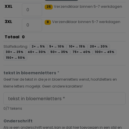
XXL
Verzendklaar binnen 5-7 werkdagen
25
3XL
Verzendklaar binnen 5-7 werkdagen
8
Totaal
0
Staffelkorting:
2+ →
5%
5+ →
10%
10+ →
15%
20+ →
20%
30+ →
25%
40+ →
30%
50+ →
35%
75+ →
40%
100+ →
45%
150+ →
50%
tekst in bloemenletters
*
Geef hier de tekst in die je in bloemenletters wenst, hoofdletters en
kleine letters mogelijk. Geen andere karakters!
0/7 tekens
Onderschrift
Als je een onderschrift wenst, kan je dat hier toevoegen in een stijl en