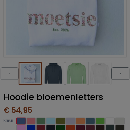
‹
›
Hoodie bloemenletters
€ 54,95
Kleur