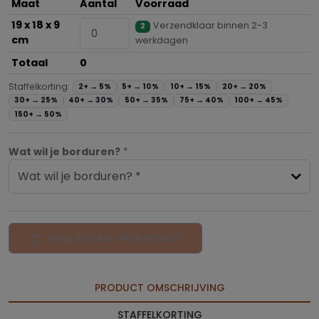
Maat
Aantal
Voorraad
19 x 18 x 9
Verzendklaar binnen 2-3
2
cm
werkdagen
Totaal
0
Staffelkorting:
2+ →
5%
5+ →
10%
10+ →
15%
20+ →
20%
30+ →
25%
40+ →
30%
50+ →
35%
75+ →
40%
100+ →
45%
150+ →
50%
Wat wil je borduren?
*
Wat wil je borduren? *
Voeg Toe Aan Winkelmand
PRODUCT OMSCHRIJVING
STAFFELKORTING