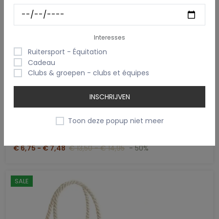
Interesses
Ruitersport - Équitation
Cadeau
Clubs & groepen - clubs et équipes
INSCHRIJVEN
Toon deze popup niet meer
Gepersonaliseerd Gestreept Accessoiretasje – Biologisch Katoen, 3 Maten
€ 6,75 - € 7,48
€ 13,50 - € 14,95
- 50%
SALE