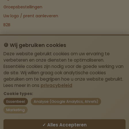
Groepsbestellingen
Uw logo / prent aanleveren
B2B
Categorie
🍪 Wij gebruiken cookies
Groepen
Deze website gebruikt cookies om uw ervaring te
Kleding & Textiel
verbeteren en onze diensten te optimaliseren.
Deco & Cadeau
Essentiële cookies zijn nodig voor de goede werking van
de site. Wij willen graag ook analytische cookies
Dieren
gebruiken om te begrijpen hoe u onze website gebruikt.
Ruitersport
Lees meer in ons
privacybeleid
Stockverkoop
Cookie types:
Essentieel
Analyse (Google Analytics, Ahrefs)
Mijn Account
Marketing
Dashboard
✓ Alles Accepteren
Contact Info