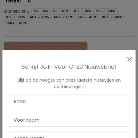
Totaal
0
Staffelkorting:
2+ →
5%
5+ →
10%
10+ →
15%
20+ →
20%
30+ →
25%
40+ →
30%
50+ →
35%
75+ →
40%
100+ →
45%
150+ →
50%
Voeg Toe Aan Winkelmand
Schrijf Je In Voor Onze Nieuwsbrief
PRODUCT OMSCHRIJVING
Blijf op de hoogte van onze laatste nieuwtjes en
STAFFELKORTING
aanbiedingen.
UW LOGO / EIGEN PRENT
LEVERTERMIJN & VERZENDING
Flesopener - Hier Bier