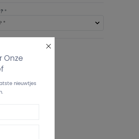
n?
*
? *
kelmand
or Onze
f
aatste nieuwtjes
n.