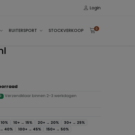
Login
0
RUITERSPORT
STOCKVERKOOP
ml
oorraad
Verzendklaar binnen 2-3 werkdagen
0
→
10%
10+ →
15%
20+ →
20%
30+ →
25%
 →
40%
100+ →
45%
150+ →
50%