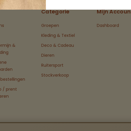
Categorie
Mijn Accoun
ns
Groepen
Dashboard
Kleding & Textiel
ermijn &
Deco & Cadeau
ding
Dieren
ene
Ruitersport
aarden
Stockverkoop
bestellingen
o / prent
eren