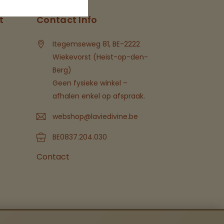
t
Contact Info
Itegemseweg 81, BE-2222
Wiekevorst (Heist-op-den-
Berg)
Geen fysieke winkel –
afhalen enkel op afspraak.
webshop@laviedivine.be
BE0837.204.030
Contact