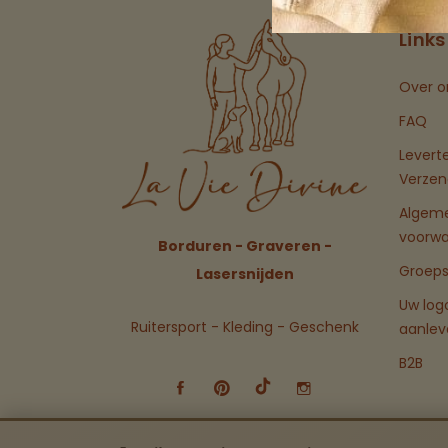
Links
Over o
FAQ
Levert
Verzen
Algem
voorw
Borduren - Graveren -
Groeps
Lasersnijden
Uw log
Ruitersport - Kleding - Geschenk
aanlev
B2B