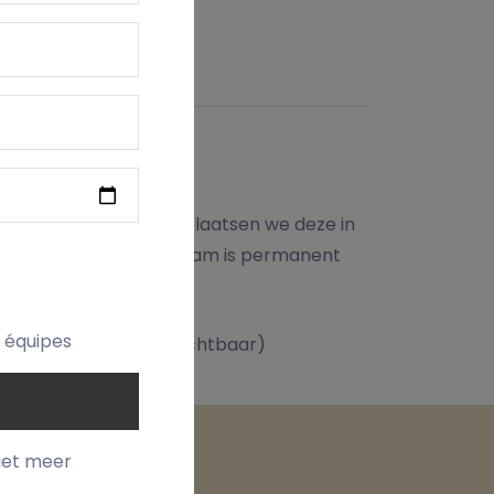
VERZENDING
s voor bv. school.
Bij gravure met naam plaatsen we deze in
ok in de machine! De naam is permanent
t équipes
t, maar dus subtieler zichtbaar)
iet meer