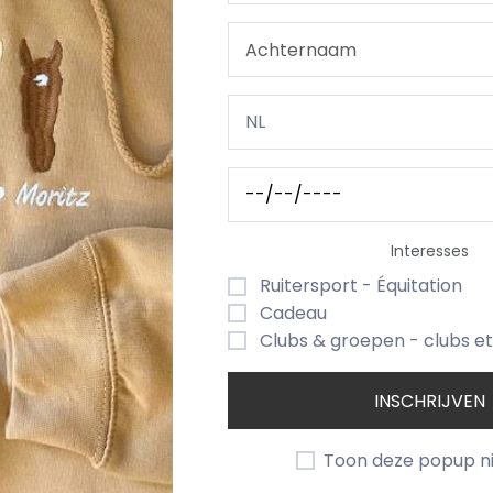
ORTING
UW LOGO / EIGEN PRENT
LEVERTERMIJN & 
 en karabijnhaakje. Enkelwandig, dus gewone waterflesje
maar op aanvraag kan dit gerust ook met een logo bv.. 
Interesses
zijn niet bestickerd en daarom dus perfect afwasbaar, o
Ruitersport - Équitation
Cadeau
Clubs & groepen - clubs e
iel effect (wel heel speciaal en mooi als je het ons vraag
INSCHRIJVEN
Toon deze popup n