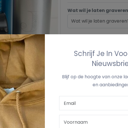
Wat wil je laten gravere
Wat wil je laten graveren
Voeg Toe Aan Win
Schrijf Je In Vo
Nieuwsbrie
Blijf op de hoogte van onze l
en aanbiedinge
›