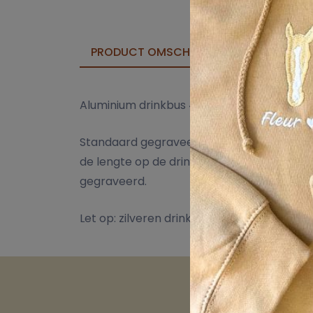
PRODUCT OMSCHRIJVING
STAFFELK
Aluminium drinkbus 400 ml met schroefdop
Standaard gegraveerd met naam of tekst, 
de lengte op de drinkbus. De drinkbussen 
gegraveerd.
Let op: zilveren drinkbusjes geven een subt