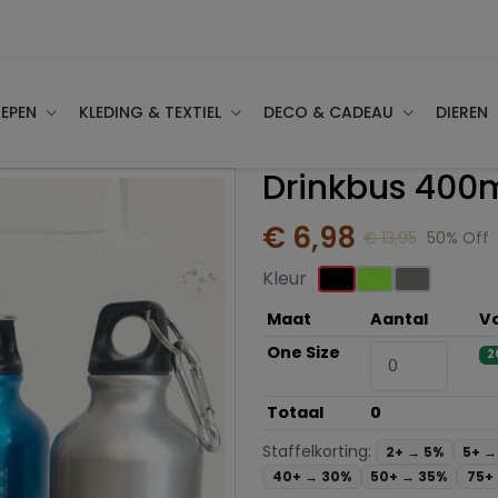
EPEN
KLEDING & TEXTIEL
DECO & CADEAU
DIEREN
Drinkbus 400
€ 6,98
€ 13,95
50% Off
Kleur
Maat
Aantal
V
One Size
2
Totaal
0
Staffelkorting:
2+ →
5%
5+ 
40+ →
30%
50+ →
35%
75+