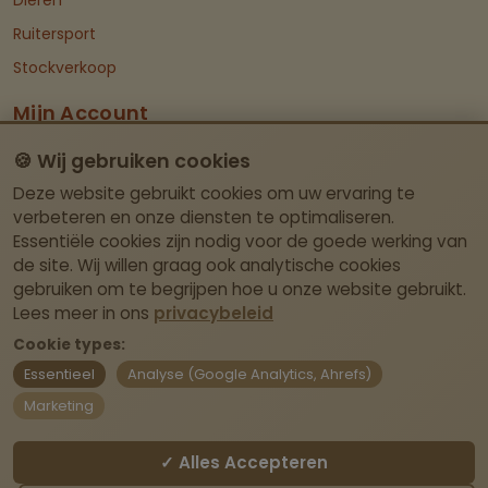
Dieren
Ruitersport
Stockverkoop
Mijn Account
Dashboard
🍪 Wij gebruiken cookies
Deze website gebruikt cookies om uw ervaring te
Contact Info
verbeteren en onze diensten te optimaliseren.
Essentiële cookies zijn nodig voor de goede werking van
Itegemseweg 81, BE-2222 Wiekevorst (Heist-
de site. Wij willen graag ook analytische cookies
op-den-Berg)
gebruiken om te begrijpen hoe u onze website gebruikt.
Geen fysieke winkel – afhalen enkel op
Lees meer in ons
privacybeleid
afspraak.
Cookie types:
Essentieel
Analyse (Google Analytics, Ahrefs)
webshop@laviedivine.be
Marketing
BE0837.204.030
✓ Alles Accepteren
Contact