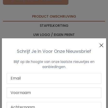
PRODUCT OMSCHRIJVING
STAFFELKORTING
UW LOGO / EIGEN PRENT
LEVERTERMIJN & VERZENDING
Schrijf Je In Voor Onze Nieuwsbrief
Stevige en stijlvolle canvas schoudertas van biologisch
Blijf op de hoogte van onze laatste nieuwtjes en
katoen, perfect voor elke dag
aanbiedingen.
Deze duurzame
schoudertas van 100% biologisch
katoen
combineert functionaliteit met een natuurlijke
uitstraling. Dankzij de
zware canvasstof (340 g/m²)
is de
tas slijtvast en geschikt voor intensief gebruik – ideaal als
boodschappentas, strandtas of workbag.
De zachte,
gestreepte katoenen hengsels (lengte 56