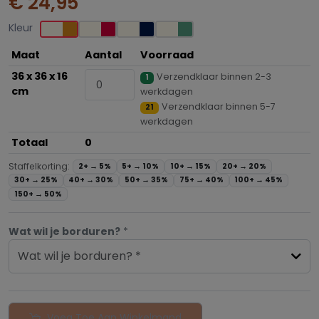
€ 24,95
Kleur
Maat
Aantal
Voorraad
36 x 36 x 16
Verzendklaar binnen 2-3
1
cm
werkdagen
Verzendklaar binnen 5-7
21
werkdagen
Totaal
0
Staffelkorting:
2+ →
5%
5+ →
10%
10+ →
15%
20+ →
20%
30+ →
25%
40+ →
30%
50+ →
35%
75+ →
40%
100+ →
45%
150+ →
50%
Wat wil je borduren?
*
Wat wil je borduren? *
Voeg Toe Aan Winkelmand