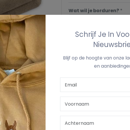
Wat wil je borduren?
*
Wat wil je borduren? *
Schrijf Je In Vo
Nieuwsbrie
Voeg Toe Aan Win
Blijf op de hoogte van onze l
en aanbiedinge
ORTING
UW LOGO / EIGEN PRENT
LEVERTERMIJN & 