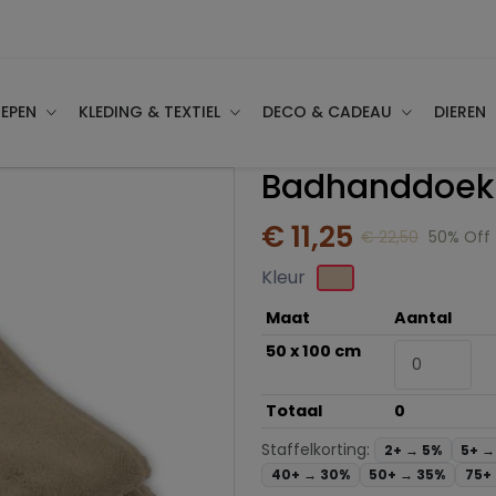
EPEN
KLEDING & TEXTIEL
DECO & CADEAU
DIEREN
Badhanddoek 
€ 11,25
€ 22,50
50% Off
Kleur
Maat
Aantal
50 x 100 cm
Totaal
0
Staffelkorting:
2+ →
5%
5+ 
40+ →
30%
50+ →
35%
75+