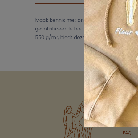
Maak kennis met onze DELUX handdoek, ee
gesofisticeerde boord, waardoor hij een ex
550 g/m², biedt deze handdoek de perfecte 
Links
Over o
FAQ