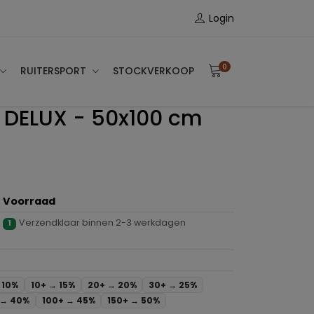
Login
0
RUITERSPORT
STOCKVERKOOP
DELUX - 50x100 cm
Voorraad
Verzendklaar binnen 2-3 werkdagen
1
→
10%
10+ →
15%
20+ →
20%
30+ →
25%
 →
40%
100+ →
45%
150+ →
50%