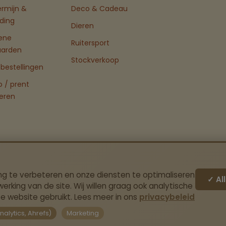
ermijn &
Deco & Cadeau
ding
Dieren
ene
Ruitersport
aarden
Stockverkoop
bestellingen
o / prent
eren
ng te verbeteren en onze diensten te optimaliseren.
✓ Al
erking van de site. Wij willen graag ook analytische
e website gebruikt. Lees meer in ons
privacybeleid
alytics, Ahrefs)
Marketing