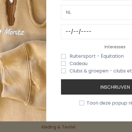
n verfijnde toevoeging aan je badkamer. De handdoek is
tra vleugje elegantie toevoegt aan je badkamer. Met zijn 
combinatie van kwaliteit en stijl.
Interesses
Ruitersport - Équitation
Cadeau
Clubs & groepen - clubs e
INSCHRIJVEN
Categorie
Mijn Accoun
Toon deze popup n
ns
Groepen
Dashboard
Kleding & Textiel