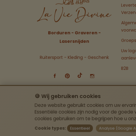
Levert
Verzen
Algem
voorw
Borduren - Graveren -
Groeps
Lasersnijden
Uw log
Ruitersport - Kleding - Geschenk
aanlev
B2B
🍪 Wij gebruiken cookies
Deze website gebruikt cookies om uw ervari
Essentiële cookies zijn nodig voor de goede w
cookies gebruiken om te begrijpen hoe u onz
© 2026 All Rights Reserved by La Vie Divine
Cookie types:
Essentieel
Analyse (Google An