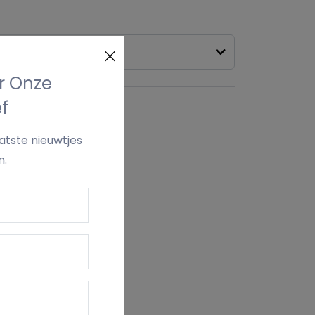
or Onze
f
kelmand
aatste nieuwtjes
n.
VERZENDING