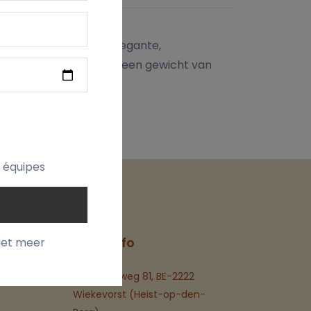
 afgewerkt met een elegante,
luxueuze uitstraling en een gewicht van
t équipes
t
Contact Info
iet meer
Itegemseweg 81, BE-2222
Wiekevorst (Heist-op-den-