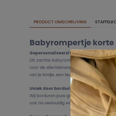
PRODUCT OMSCHRIJVING
STAFFELK
Babyrompertje korte
Gepersonaliseerd babyrompertje kort
Dit zachte babyrompertje met korte mou
voor de allerkleinsten. Dankzij de duurza
van je kindje, een leuke tekst of zelfs je
Uniek door borduring, geen bedrukkin
Wij borduren jouw gekozen naam, tekst of af
ook na veelvuldig wassen, waardoor dit rom