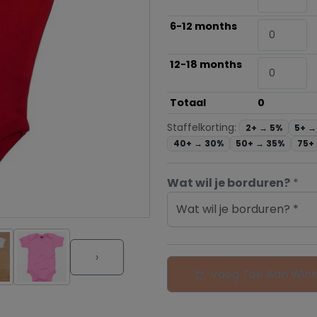
6-12 months
12-18 months
Totaal
0
Staffelkorting:
2+ →
5%
5+ 
40+ →
30%
50+ →
35%
75+
Wat wil je borduren?
*
Wat wil je borduren? *
›
Voeg Toe Aan Win