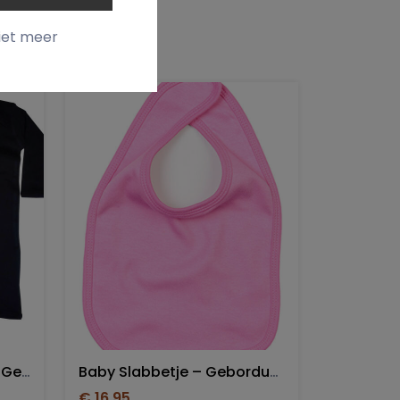
iet meer
Babypakje Rompasuit – Geborduurd Met Naam Of Logo
Baby Slabbetje – Geborduurd Met Naam Of Logo
€ 16,95