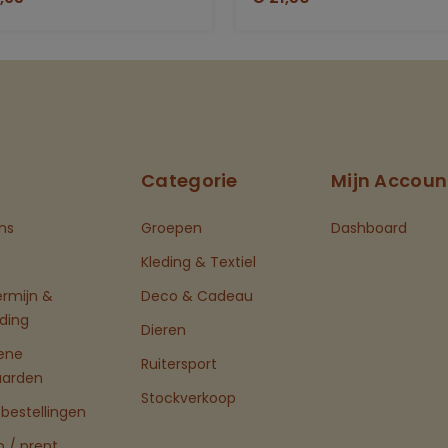
Categorie
Mijn Accoun
ns
Groepen
Dashboard
Kleding & Textiel
ermijn &
Deco & Cadeau
ding
Dieren
ene
Ruitersport
aarden
Stockverkoop
bestellingen
o / prent