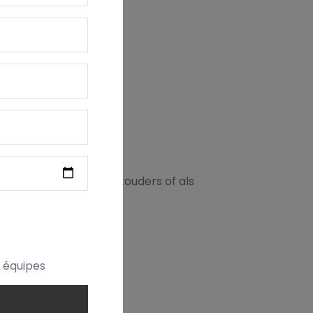
nversie
aal voor ouders, grootouders of als
le wasbeurten.
t équipes