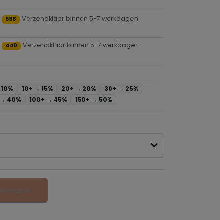
Verzendklaar binnen 5-7 werkdagen
598
Verzendklaar binnen 5-7 werkdagen
440
→
10%
10+ →
15%
20+ →
20%
30+ →
25%
 →
40%
100+ →
45%
150+ →
50%
kelmand