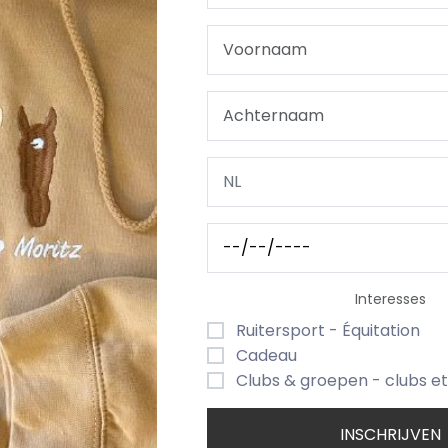
% katoen / 15% viscose)
uittrekken
erking
ning
ir Working Conditions, Oeko-Tex 100, Organic katoen in co
ompertje?
t borduring is een prachtig en duurzaam aandenken. Ide
stevige afwerking blijft het rompertje mooi, zelfs na ve
Interesses
Ruitersport - Équitation
Cadeau
Clubs & groepen - clubs e
INSCHRIJVEN