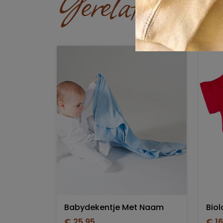
Gerelateerde p
Babydekentje Met Naam
€ 25,95
€ 16