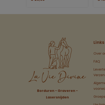
Links
Over o
FAQ
Levert
Verzen
Algem
voorw
Borduren - Graveren -
Groeps
Lasersnijden
Uw log