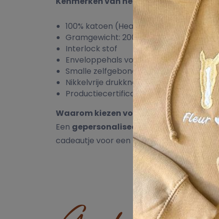
Kenmerken van het rompertje
100% katoen (Heather Grey Melange: 85
Gramgewicht: 200 g/m²
Interlock stof
Enveloppehals voor eenvoudig aan- en 
Smalle zelfgebonden hals- en mouwafw
Nikkelvrije drukknoopjes bij de beenope
Productiecertificaten: Veganistisch, Fa
Waarom kiezen voor een geborduurd r
Een
gepersonaliseerd babyrompertje
me
cadeautje voor een babyshower. Dankzij de 