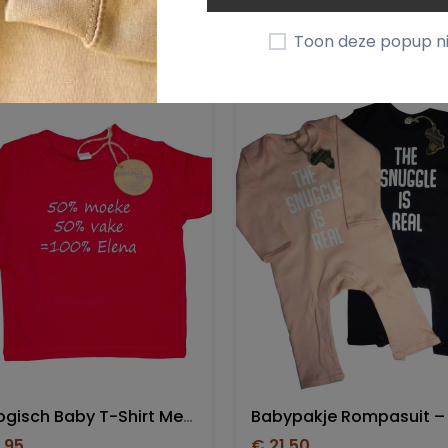
roducten
Toon deze popup n
Biologisch Baby T-Shirt Met Borduring
,95
€ 21,50