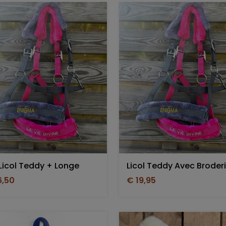
Licol Teddy + Longe
Licol Teddy Avec Broder
6,50
€ 19,95