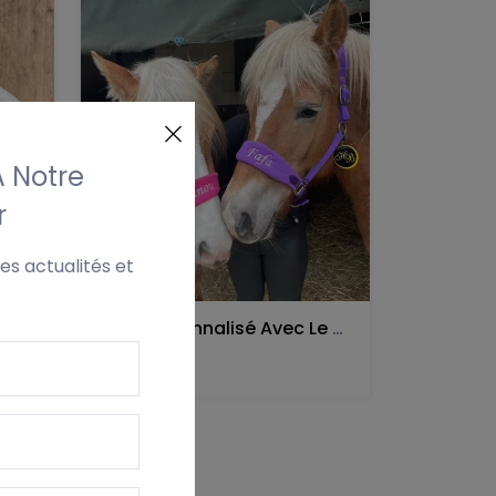
À Notre
r
es actualités et
Couvre-Muserolle Lami-Cell Avec Nom Brodé – Noir Ou Naturel
Licol Personnalisé Avec Le Nom
€ 22,95