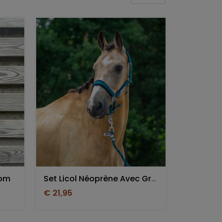
nom
Set Licol Néoprène Avec Gravure Et/ou Broderie
€ 21,95