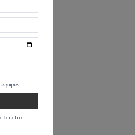
t équipes
te fenêtre