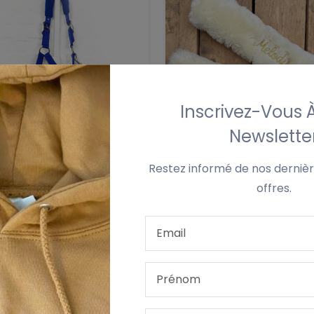
Inscrivez-Vous 
Newslette
Restez informé de nos dernièr
offres.
ENSEMBLE Licol Bellwood Avec Broderie Nom & Cordelette Assortie
9,50
€ 12,95