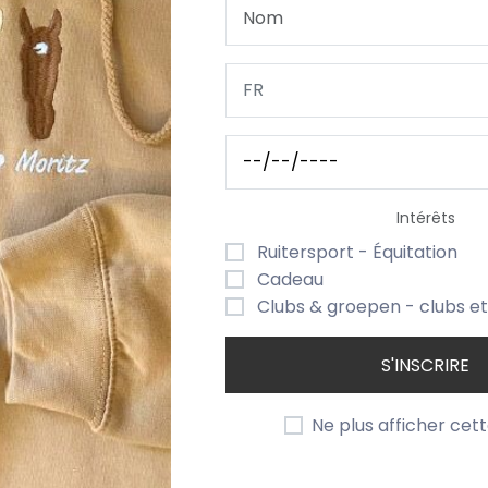
Intérêts
Ruitersport - Équitation
Cadeau
Longe Premium Avec Mousqueton
Clubs & groepen - clubs e
,95
S'INSCRIRE
Ne plus afficher cet