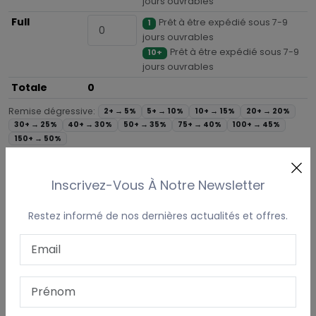
jours ouvrables
Full
Prêt à être expédié sous 7-9
1
jours ouvrables
Prêt à être expédié sous 7-9
10+
jours ouvrables
Totale
0
Remise dégressive:
2+ →
5%
5+ →
10%
10+ →
15%
20+ →
20%
30+ →
25%
40+ →
30%
50+ →
35%
75+ →
40%
100+ →
45%
150+ →
50%
Que souhaitez-vous faire broder sur votre licol ?
Inscrivez-Vous À Notre Newsletter
Que souhaitez-vous faire broder sur votre licol ?
Restez informé de nos dernières actualités et offres.
Ajouter Au Panier
DÉSCRIPTION