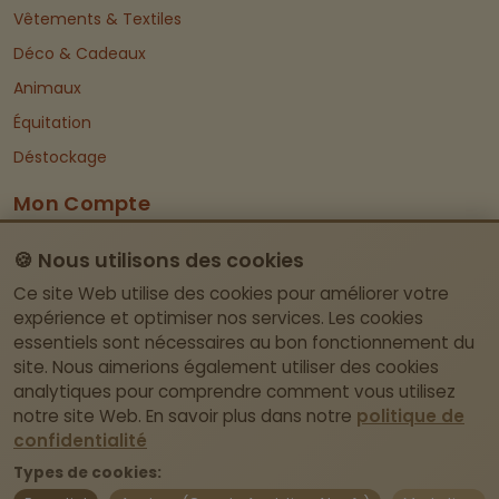
Vêtements & Textiles
Déco & Cadeaux
Animaux
Équitation
Déstockage
Mon Compte
Dashboard
🍪 Nous utilisons des cookies
Informations De Contact
Ce site Web utilise des cookies pour améliorer votre
expérience et optimiser nos services. Les cookies
essentiels sont nécessaires au bon fonctionnement du
Itegemseweg 81, BE-2222 Wiekevorst (Heist-
site. Nous aimerions également utiliser des cookies
op-den-Berg)
analytiques pour comprendre comment vous utilisez
Pas de magasin physique – retrait uniquement
notre site Web. En savoir plus dans notre
politique de
sur rendez-vous.
confidentialité
Types de cookies:
webshop@laviedivine.be