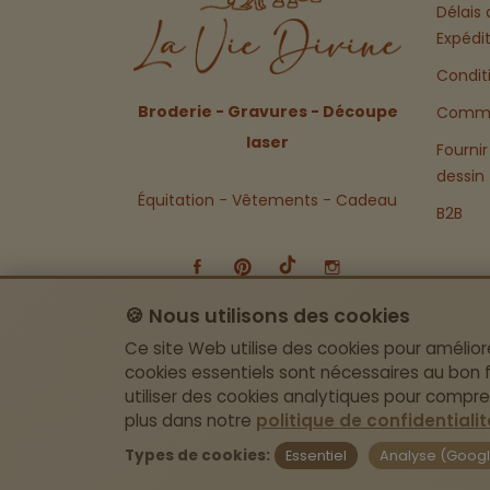
Délais 
Expédi
Condit
Broderie - Gravures - Découpe
Comma
laser
Fournir
dessin
Équitation - Vêtements - Cadeau
B2B
🍪 Nous utilisons des cookies
Ce site Web utilise des cookies pour amélior
cookies essentiels sont nécessaires au bon
utiliser des cookies analytiques pour compr
plus dans notre
politique de confidentialit
© 2026 All Rights Reserved by La Vie Divine
Types de cookies:
Essentiel
Analyse (Google