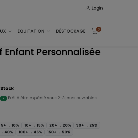
Login
0
AUX
ÉQUITATION
DÉSTOCKAGE
 Enfant Personnalisée
Stock
Prêt à être expédié sous 2-3 jours ouvrables
2
5+ →
10%
10+ →
15%
20+ →
20%
30+ →
25%
 →
40%
100+ →
45%
150+ →
50%