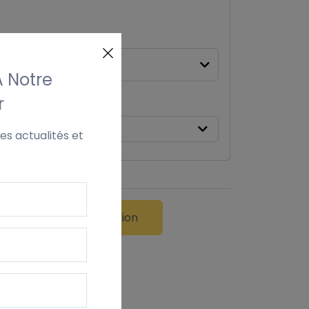
ur
À Notre
r
es actualités et
ans Votre Personnalisation