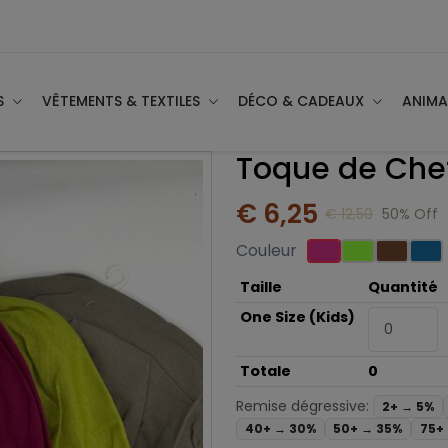
S
VÊTEMENTS & TEXTILES
DÉCO & CADEAUX
ANIM
Toque de Chef
€ 6,25
€ 12,50
50% Off
Couleur
Taille
Quantité
One Size (Kids)
Totale
0
Remise dégressive:
2+ →
5%
40+ →
30%
50+ →
35%
75+