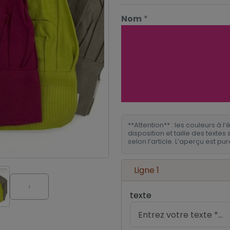
Nom
*
**Attention** : les couleurs à l’
disposition et taille des text
selon l’article. L’aperçu est pu
Ligne 1
›
texte