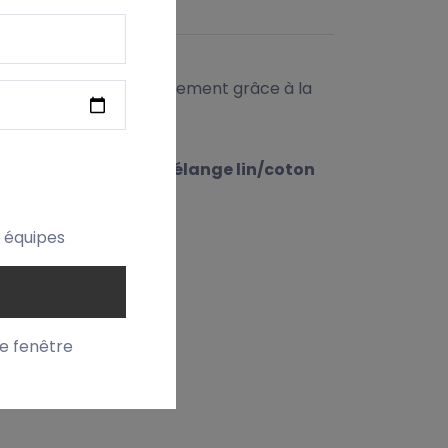
ITION
nfant
, elle s’ajuste facilement grâce à la
e. Fabriquée dans un
mélange lin/coton
.
t équipes
te fenêtre