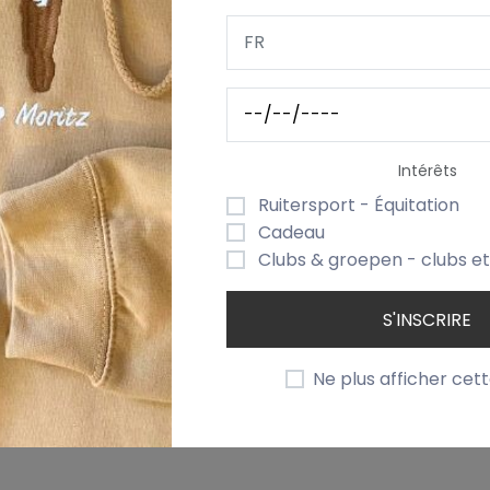
VOTRE LOGO/ DESSIN
DÉLAI DE LIVRAISON & EXPÉD
ale pour les petits cuisiniers en herbe. Conçue en
taille e
t un port confortable pour différents âges.
Intérêts
devant
, offrant une touche personnelle et professionnell
Ruitersport - Équitation
ité
, cette toque est
entièrement lavable et résistante
Cadeau
Clubs & groepen - clubs e
modernes
:
S'INSCRIRE
Ne plus afficher cet