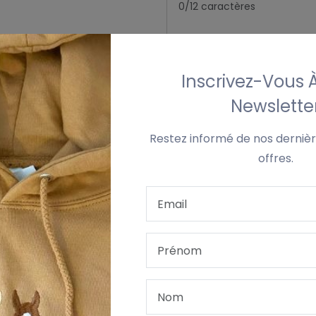
0/12 caractères
Couleur fils
Sélectionnez une coule
Inscrivez-Vous 
Newslette
Police
Tinos
Restez informé de nos dernièr
offres.
Il Y A Une Erreur D