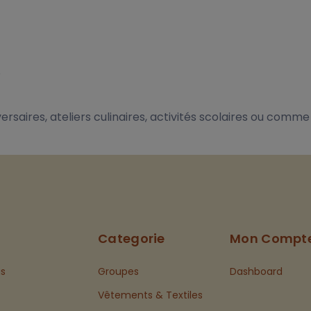
e
versaires, ateliers culinaires, activités scolaires ou comm
Categorie
Mon Compt
s
Groupes
Dashboard
Vêtements & Textiles