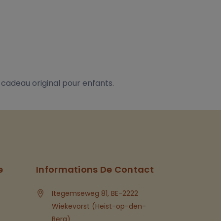
e cadeau original pour enfants.
e
Informations De Contact
Itegemseweg 81, BE-2222
Wiekevorst (Heist-op-den-
Berg)