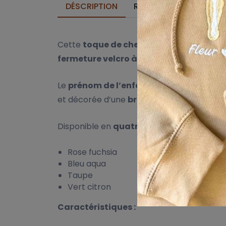
DÉSCRIPTION
REMISES SUR QUANTITÉ
Cette
toque de chef pour enfant
est idé
fermeture velcro à l’arrière
, garantissan
Le
prénom de l’enfant est brodé sur le 
et décorée d’une
broderie de haute qual
Disponible en
quatre couleurs vives et 
Rose fuchsia
Bleu aqua
Taupe
Vert citron
Caractéristiques :