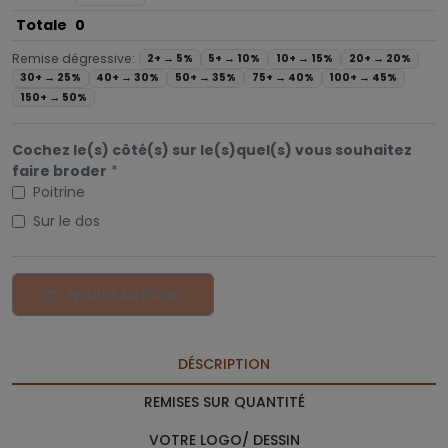
Totale
0
Remise dégressive:
2+ →
5%
5+ →
10%
10+ →
15%
20+ →
20%
30+ →
25%
40+ →
30%
50+ →
35%
75+ →
40%
100+ →
45%
150+ →
50%
Cochez le(s) côté(s) sur le(s)quel(s) vous souhaitez
faire broder
*
Poitrine
Sur le dos
Ajouter Au Panier
DÉSCRIPTION
REMISES SUR QUANTITÉ
VOTRE LOGO/ DESSIN