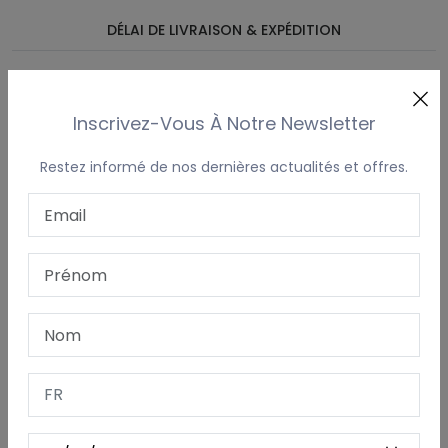
DÉLAI DE LIVRAISON & EXPÉDITION
Sweat à capuche femme ajusté – Personnalisable avec
broderie
Inscrivez-Vous À Notre Newsletter
Ce sweat à capuche pour femme est conçu spécialement
pour une coupe féminine et légèrement cintrée. Plus ajusté
Restez informé de nos dernières actualités et offres.
que le modèle unisexe, il épouse délicatement la silhouette
tout en restant confortable. Idéal pour les femmes à la
recherche d’un look plus structuré sans compromettre la
liberté de mouvement.
Fabriqué dans un molleton gratté doux à l’intérieur, il dispose
d’une capuche doublée et d’une poche kangourou pratique.
Parfait pour les clubs, les équipes, les écoles ou pour une
utilisation quotidienne. Personnalisez-le avec un nom, un
logo ou un texte – petit ou grand, à l’avant, à l’arrière, ou les
deux.