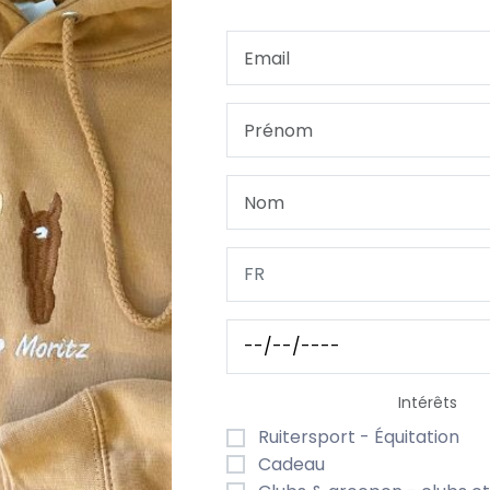
VOTRE LOGO/ DESSIN
DÉLAI DE LIVRAISON & EXPÉD
fait pour les mariages & préparatifs de la mariée
contournable pour les moments précieux entourant un mar
ower. Conçu en
style kimono avec manches 3/4
, il desc
assortie
.
l peut être
personnalisé avec une broderie
sur la
poitrin
.
Intérêts
Ruitersport - Équitation
Cadeau
asthanne