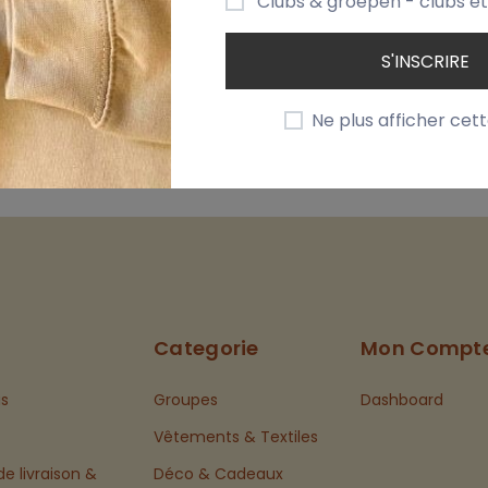
Clubs & groepen - clubs e
S'INSCRIRE
itions
Ne plus afficher cet
ée et confortable le jour J.
Categorie
Mon Compt
s
Groupes
Dashboard
Vêtements & Textiles
de livraison &
Déco & Cadeaux