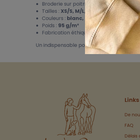
Broderie sur poitrine et/ou dos
Tailles :
XS/S, M/L, XL/XXL
Couleurs :
blanc, rose pâle, noir
Poids :
95 g/m²
Fabrication éthique – Fair Working Cond
Un indispensable pour une préparation styl
Links
De nou
FAQ
Délais 