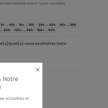
êt à être expédié sous 5-7 jours ouvrables
5+ →
10%
10+ →
15%
20+ →
20%
30+ →
25%
 →
40%
100+ →
45%
150+ →
50%
le(s)quel(s) vous souhaitez faire
À Notre
r
es actualités et