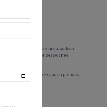
ITION
iage : préparation de la mariée, cadeau
end sous le genou et offre des
poches
e gauche et/ou le dos
– avec un prénom,