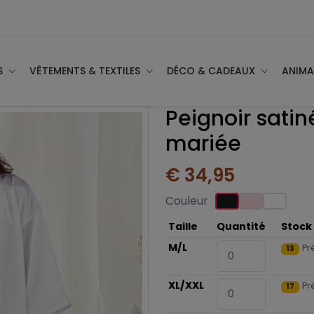
S
VÊTEMENTS & TEXTILES
DÉCO & CADEAUX
ANIM
Peignoir sati
mariée
€ 34,95
Couleur
Taille
Quantité
Stock
M/L
Pr
13
XL/XXL
Pr
17