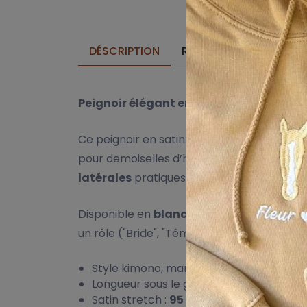
DÉSCRIPTION
REMISES SUR QUANTITÉ
Peignoir élégant en satin stretch – par
Ce peignoir en satin doux est un choix in
pour demoiselles d’honneur, ou bridal sh
latérales
pratiques ainsi qu’une
ceinture 
Disponible en
blanc, rose bébé et noir
, i
un rôle ("Bride", "Témoin", etc.) ou une date
Style kimono, manches 3/4
Longueur sous le genou
Satin stretch :
95 % polyester / 5 % él