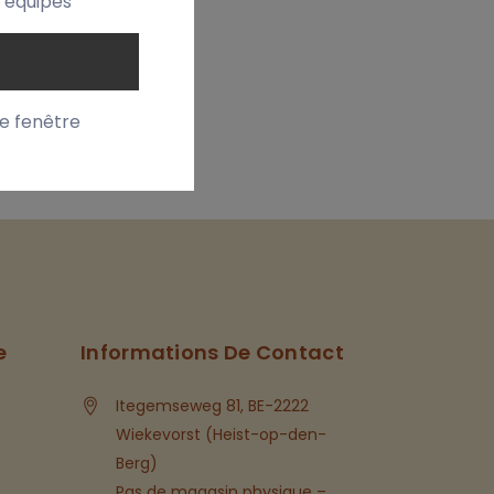
t équipes
te fenêtre
e
Informations De Contact
Itegemseweg 81, BE-2222
Wiekevorst (Heist-op-den-
Berg)
Pas de magasin physique –