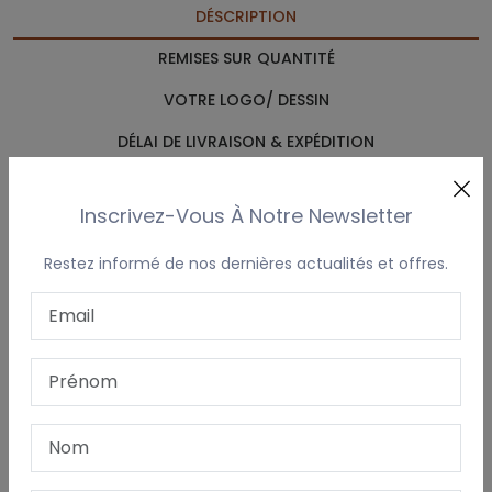
DÉSCRIPTION
REMISES SUR QUANTITÉ
VOTRE LOGO/ DESSIN
DÉLAI DE LIVRAISON & EXPÉDITION
Ce peignoir de la gamme Classic avec col kimono est
Inscrivez-Vous À Notre Newsletter
confectionné en éponge de coton peigné 100% pour un
toucher doux et une excellente absorption. Il est doté de
Restez informé de nos dernières actualités et offres.
poches pratiques et d'une coupe ample. Disponible dans
une belle gamme de couleurs vives, il s’accorde
parfaitement avec d’autres produits de la collection Classic
pour créer un ensemble personnalisé (peignoir, serviettes,
etc.).
Modèle confortable mais moins adapté aux silhouettes très
larges.