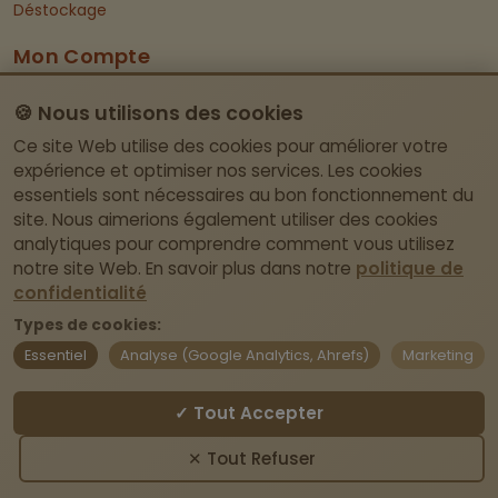
Déstockage
Mon Compte
Dashboard
🍪 Nous utilisons des cookies
Informations De Contact
Ce site Web utilise des cookies pour améliorer votre
expérience et optimiser nos services. Les cookies
essentiels sont nécessaires au bon fonctionnement du
Itegemseweg 81, BE-2222 Wiekevorst (Heist-
site. Nous aimerions également utiliser des cookies
op-den-Berg)
analytiques pour comprendre comment vous utilisez
Pas de magasin physique – retrait uniquement
notre site Web. En savoir plus dans notre
politique de
sur rendez-vous.
confidentialité
Types de cookies:
webshop@laviedivine.be
Essentiel
Analyse (Google Analytics, Ahrefs)
Marketing
BE0837.204.030
✓ Tout Accepter
Contact
✕ Tout Refuser