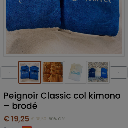
‹
›
Peignoir Classic col kimono
– brodé
€ 19,25
€ 38,50
50% Off