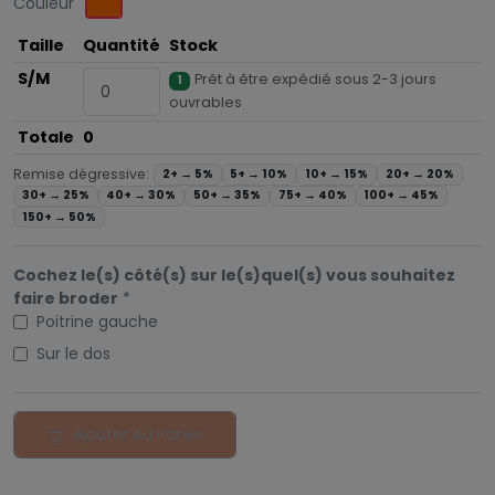
Couleur
Taille
Quantité
Stock
S/M
Prêt à être expédié sous 2-3 jours
1
ouvrables
Totale
0
Remise dégressive:
2+ →
5%
5+ →
10%
10+ →
15%
20+ →
20%
30+ →
25%
40+ →
30%
50+ →
35%
75+ →
40%
100+ →
45%
150+ →
50%
Cochez le(s) côté(s) sur le(s)quel(s) vous souhaitez
faire broder
*
Poitrine gauche
Sur le dos
Ajouter Au Panier