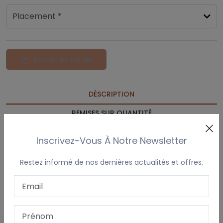
Placement *
Ajouter Au Panier
DÉSCRIPTION
REMISES SUR QUANTITÉ
VOTRE LOGO/ DESSIN
Inscrivez-Vous À Notre Newsletter
DÉLAI DE LIVRAISON & EXPÉDITION
Restez informé de nos dernières actualités et offres.
Ce
mouchoir élégant pour femme
, doté d’un
bord
festonné délicat
, mesure
30 × 30 cm
. La broderie est
réalisée avec finesse dans
un seul coin du mouchoir
, pour
un rendu discret et raffiné.