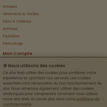
Groupes
Vêtements & Textiles
Déco & Cadeaux
Animaux
Équitation
Déstockage
Mon Compte
Dashboard
🍪 Nous utilisons des cookies
Informations De Contact
Ce site Web utilise des cookies pour améliorer votre
expérience et optimiser nos services. Les cookies
essentiels sont nécessaires au bon fonctionnement du
Itegemseweg 81, BE-2222 Wiekevorst (Heist-
site. Nous aimerions également utiliser des cookies
op-den-Berg)
analytiques pour comprendre comment vous utilisez
Pas de magasin physique – retrait uniquement
notre site Web. En savoir plus dans notre
politique de
sur rendez-vous.
confidentialité