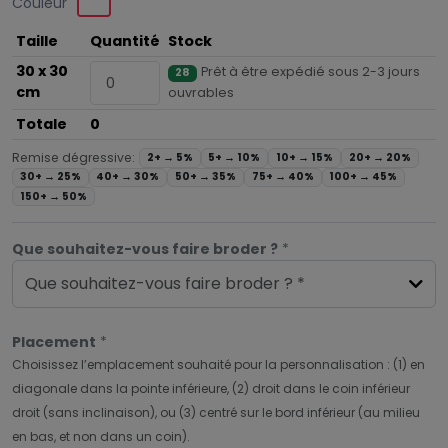
Couleur
Taille
Quantité
Stock
30 x 30
Prêt à être expédié sous 2-3 jours
28
cm
ouvrables
Totale
0
Remise dégressive:
2+ →
5%
5+ →
10%
10+ →
15%
20+ →
20%
30+ →
25%
40+ →
30%
50+ →
35%
75+ →
40%
100+ →
45%
150+ →
50%
Que souhaitez-vous faire broder ?
*
Que souhaitez-vous faire broder ? *
Placement
*
Choisissez l’emplacement souhaité pour la personnalisation : (1) en
diagonale dans la pointe inférieure, (2) droit dans le coin inférieur
droit (sans inclinaison), ou (3) centré sur le bord inférieur (au milieu
en bas, et non dans un coin).