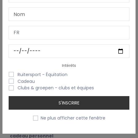
Vous pouvez opter pour une
personnalisation simple
avec un prénom
, ou choisir un
texte sur plusieurs lignes
,
idéal pour un
mouchoir de mariage
, un souvenir ou un
message personnel.
Merci d’utiliser
plusieurs lignes
afin de répartir le texte
exactement comme vous souhaitez le voir brodé
sur le
mouchoir.
La
broderie de haute qualité
garantit un produit durable,
Intérêts
lavable et parfaitement adapté comme souvenir précieux.
Ruitersport - Équitation
Cadeau
Caractéristiques :
Clubs & groepen - clubs et équipes
Mouchoir pour femme avec
bord festonné
Dimensions :
30 × 30 cm
S'INSCRIRE
Broderie dans
un seul coin
Personnalisation avec
prénom ou texte multi-lignes
Ne plus afficher cette fenêtre
Texte brodé selon votre
mise en page
Parfait comme
mouchoir de mariée, souvenir ou
cadeau personnel