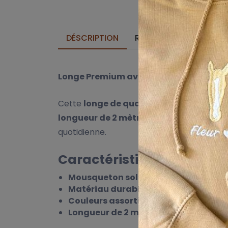
DÉSCRIPTION
REMISES SUR QUANTITÉ
Longe Premium avec Mousqueton – Parf
Cette
longe de qualité supérieure
est à 
longueur de 2 mètres
, elle offre une bo
quotidienne.
Caractéristiques de cette 
Mousqueton solide
– Fermeture fiable 
Matériau durable et confortable
– Ag
Couleurs assorties
– Disponible dans d
Longueur de 2 mètres
– Idéale pour me