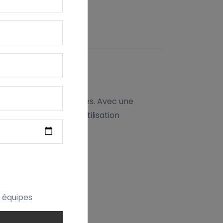
ITION
eurs de nos licols brodés. Avec une
al, idéale pour une utilisation
 ensemble élégant.
t équipes