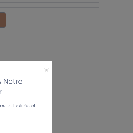
À Notre
r
es actualités et