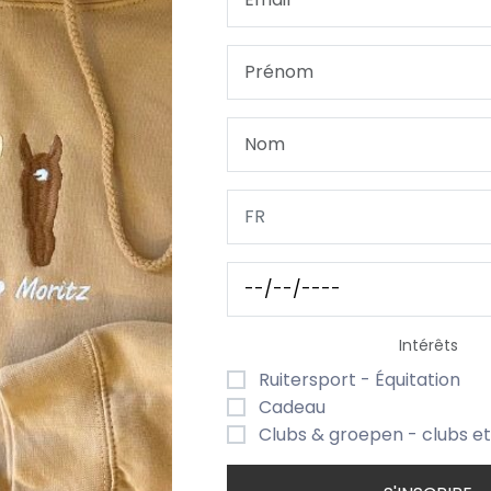
VOTRE LOGO/ DESSIN
DÉLAI DE LIVRAISON & EXPÉD
aitement Assortie à Nos Licols
la fois robuste et durable, parfaitement assortie aux coul
nne liberté de mouvement tout en gardant un contrôle optim
longe :
Intérêts
Ruitersport - Équitation
pour une utilisation facile et sécurisée.
Cadeau
réable en main et conçu pour durer.
es coloris parfaitement coordonnés à nos licols pour un
Clubs & groepen - clubs e
ner ou attacher votre cheval en toute sécurité.