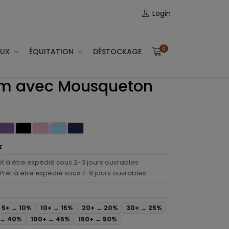
Login
0
AUX
ÉQUITATION
DÉSTOCKAGE
m avec Mousqueton
k
êt à être expédié sous 2-3 jours ouvrables
Prêt à être expédié sous 7-9 jours ouvrables
5+ →
10%
10+ →
15%
20+ →
20%
30+ →
25%
 →
40%
100+ →
45%
150+ →
50%