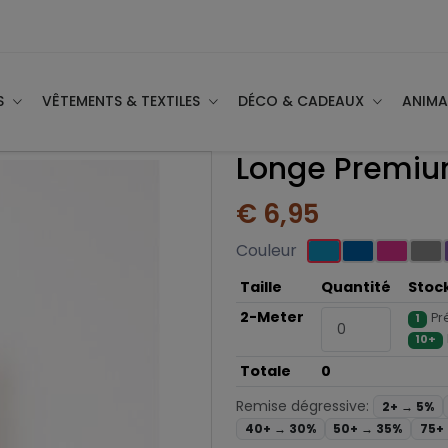
S
VÊTEMENTS & TEXTILES
DÉCO & CADEAUX
ANIM
Longe Premiu
€ 6,95
Couleur
Taille
Quantité
Stoc
2-Meter
Pr
1
10+
Totale
0
Remise dégressive:
2+ →
5%
40+ →
30%
50+ →
35%
75+