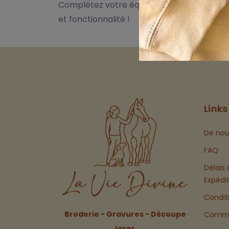
Complétez votre équipement avec cette
et fonctionnalité !
Links
De nou
FAQ
Délais 
Expédi
Condit
Broderie - Gravures - Découpe
Comma
laser