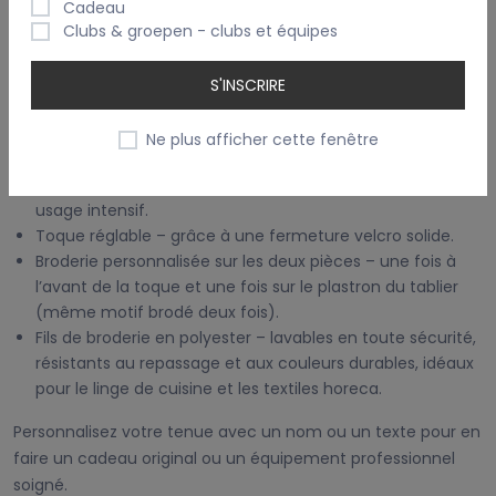
Cadeau
La toque est ajustable grâce à une fermeture velcro à
Clubs & groepen - clubs et équipes
l’arrière, pour un confort optimal. Le tablier est muni d’un
plastron large qui met parfaitement en valeur votre
S'INSCRIRE
broderie personnalisée.
Ne plus afficher cette fenêtre
Pourquoi choisir cet ensemble ?
100 % coton – respirant, confortable et adapté à un
usage intensif.
Toque réglable – grâce à une fermeture velcro solide.
Broderie personnalisée sur les deux pièces – une fois à
l’avant de la toque et une fois sur le plastron du tablier
(même motif brodé deux fois).
Fils de broderie en polyester – lavables en toute sécurité,
résistants au repassage et aux couleurs durables, idéaux
pour le linge de cuisine et les textiles horeca.
Personnalisez votre tenue avec un nom ou un texte pour en
faire un cadeau original ou un équipement professionnel
soigné.