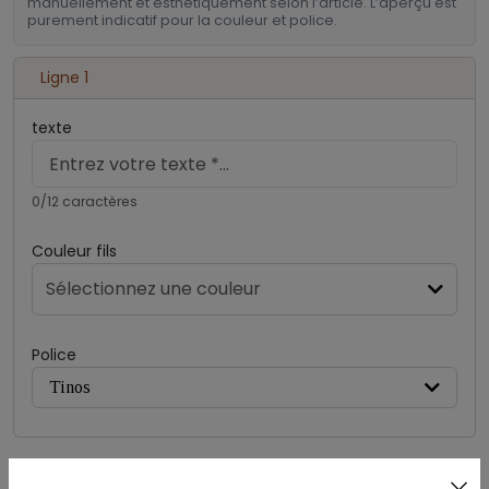
manuellement et esthétiquement selon l’article. L’aperçu est
purement indicatif pour la couleur et police.
Ligne 1
texte
0/12 caractères
Couleur fils
Sélectionnez une couleur
Police
Tinos