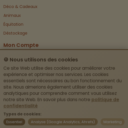
Déco & Cadeaux
Animaux
Équitation
Déstockage
Mon Compte
Dashboard
🍪 Nous utilisons des cookies
Informations De Contact
Ce site Web utilise des cookies pour améliorer votre
expérience et optimiser nos services. Les cookies
essentiels sont nécessaires au bon fonctionnement du
Itegemseweg 81, BE-2222 Wiekevorst (Heist-
site. Nous aimerions également utiliser des cookies
op-den-Berg)
analytiques pour comprendre comment vous utilisez
Pas de magasin physique – retrait uniquement
notre site Web. En savoir plus dans notre
politique de
sur rendez-vous.
confidentialité
Types de cookies:
webshop@laviedivine.be
Essentiel
Analyse (Google Analytics, Ahrefs)
Marketing
BE0837.204.030