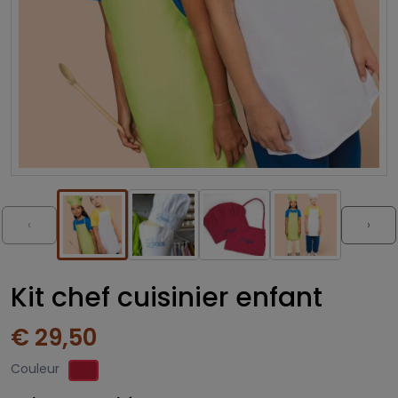
‹
›
Kit chef cuisinier enfant
€ 29,50
Couleur