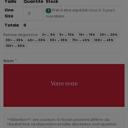
Taille
Quantité
Stock
One
Prêt à être expédié sous 2-3 jours
1
Size
ouvrables
Totale
0
Remise dégressive:
2+ →
5%
5+ →
10%
10+ →
15%
20+ →
20%
30+ →
25%
40+ →
30%
50+ →
35%
75+ →
40%
100+ →
45%
150+ →
50%
Nom
*
Votre texte
**Attention** : les couleurs à l’écran peuvent différer du
résultat final. La disposition et taille des textes sont ajustées