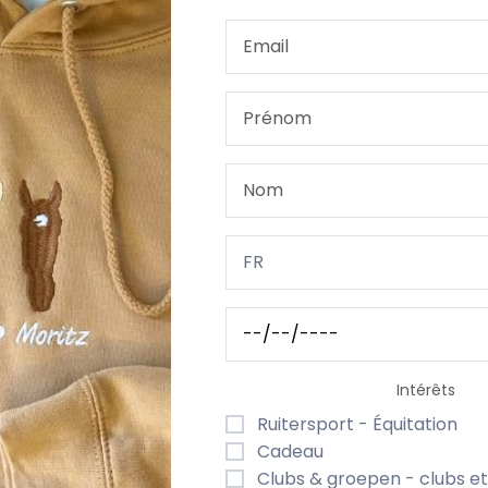
VOTRE LOGO/ DESSIN
DÉLAI DE LIVRAISON & EXPÉD
nalisé (grand modèle)
au tendre et personnalisé. Haute d’environ 30 cm assise, 
 votre choix. Le T-shirt se ferme facilement avec du velc
tres articles bébé de la marque Funnies, idéal pour créer u
Intérêts
Ruitersport - Équitation
Cadeau
Clubs & groepen - clubs e
fe