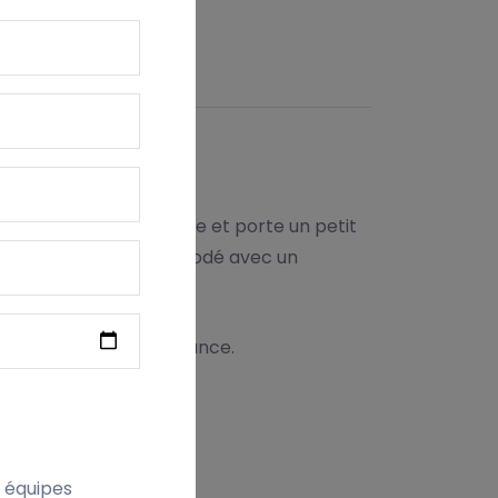
ITION
elle est douce, rigolote et porte un petit
ro dans le dos et est brodé avec un
n joli coffret de naissance.
t équipes