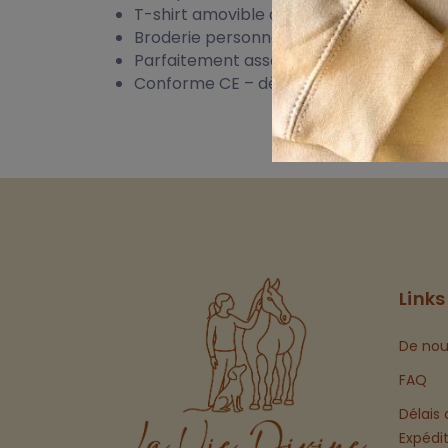
T-shirt amovible avec fermeture velcro
Broderie personnalisée (prénom, petit
Parfaitement assorti aux articles bébé 
Conforme CE – dès la naissance
Links
De nou
FAQ
Délais 
Expédi