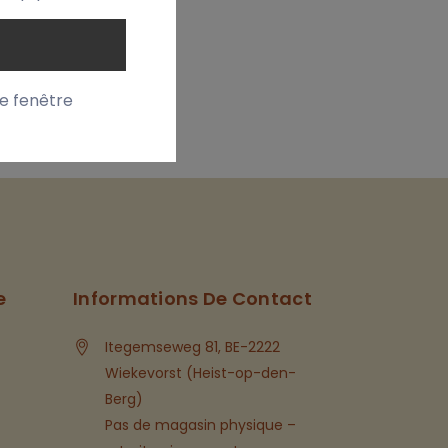
te fenêtre
e
Informations De Contact
Itegemseweg 81, BE-2222
Wiekevorst (Heist-op-den-
Berg)
Pas de magasin physique –