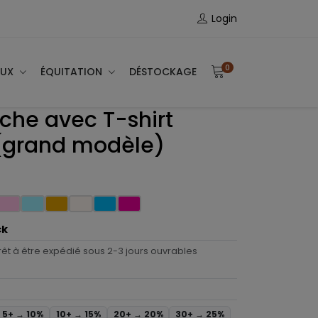
Login
0
AUX
ÉQUITATION
DÉSTOCKAGE
uche avec T-shirt
 (grand modèle)
ck
rêt à être expédié sous 2-3 jours ouvrables
5+ →
10%
10+ →
15%
20+ →
20%
30+ →
25%