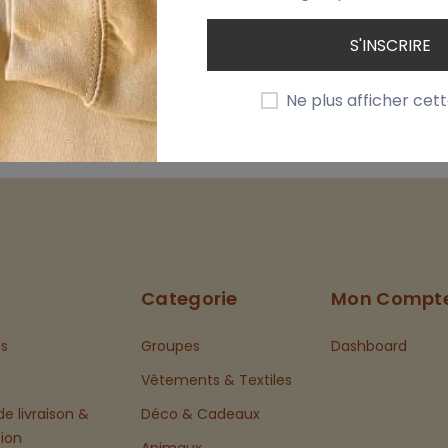
 mot…)
S'INSCRIRE
Funnies
Ne plus afficher cet
Categorie
Mon Compt
s
Groupes
Dashboard
Vêtements & Textiles
de livraison &
Déco & Cadeaux
tion