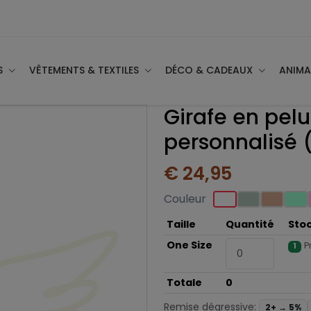
S
VÊTEMENTS & TEXTILES
DÉCO & CADEAUX
ANIM
Girafe en pel
personnalisé
€ 24,95
Couleur
Taille
Quantité
Sto
One Size
P
1
Totale
0
Remise dégressive:
2+ →
5%