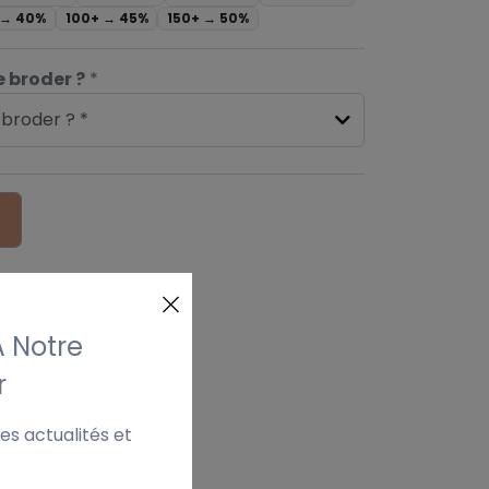
 →
40%
100+ →
45%
150+ →
50%
 broder ?
*
 broder ? *
À Notre
r
es actualités et