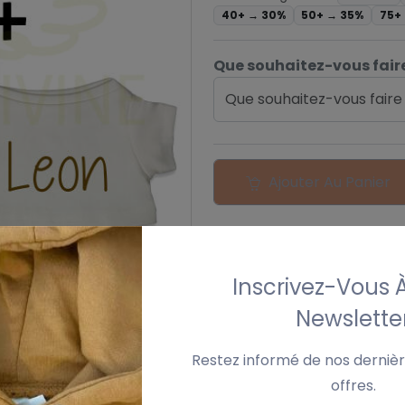
40+ →
30%
50+ →
35%
75+
Que souhaitez-vous faire
Que souhaitez-vous faire
Ajouter Au Panier
Inscrivez-Vous 
Newslette
›
Restez informé de nos dernièr
offres.