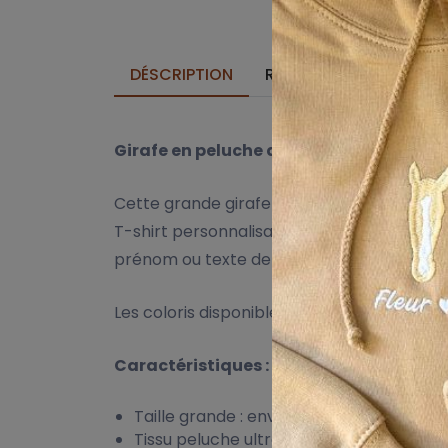
DÉSCRIPTION
REMISES SUR QUANTITÉ
Girafe en peluche avec T-shirt person
Cette grande girafe en peluche est un cade
T-shirt personnalisable dans la couleur de
prénom ou texte de votre choix.
Les coloris disponibles sont assortis aux au
Caractéristiques :
Taille grande : env. 30 cm assise
Tissu peluche ultra doux avec motif gira