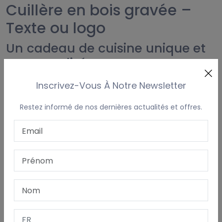
Cuillère en bois gravée –
Texte ou logo
Un cadeau de cuisine unique et
personnalisé
Cette
cuillère en bois
est gravée au dos avec le texte, le
Inscrivez-Vous À Notre Newsletter
prénom, la date ou le logo de votre choix. Un cadeau
durable et authentique, parfait pour les amateurs de
Restez informé de nos dernières actualités et offres.
cuisine, les ateliers ou comme objet promotionnel original.
Infos importantes pour la
personnalisation
Gravure en
1 seule couleur
(effet brûlé dans le bois)
Textes et prénoms sont
gravés directement
Pour les logos, vous recevez toujours un
BAT (bon à
tirer) pour validation
avant la production
Idéal pour les
logos typographiques ou dessins en