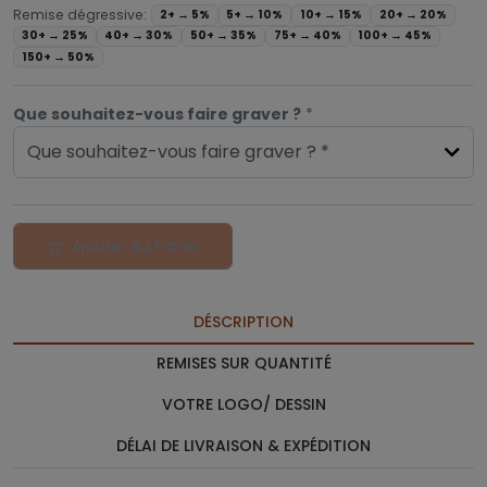
Remise dégressive:
2+ →
5%
5+ →
10%
10+ →
15%
20+ →
20%
30+ →
25%
40+ →
30%
50+ →
35%
75+ →
40%
100+ →
45%
150+ →
50%
Que souhaitez-vous faire graver ?
*
Que souhaitez-vous faire graver ? *
Ajouter Au Panier
DÉSCRIPTION
REMISES SUR QUANTITÉ
VOTRE LOGO/ DESSIN
DÉLAI DE LIVRAISON & EXPÉDITION